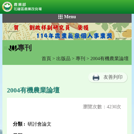
:::
跳
Menu
到
主
要
內
專刊
容
:::
區
首頁
>
出版品
>
專刊
> 2004有機農業論壇
塊
友善列印
2004有機農業論壇
瀏覽次數：4230次
分類 :
研討會論文