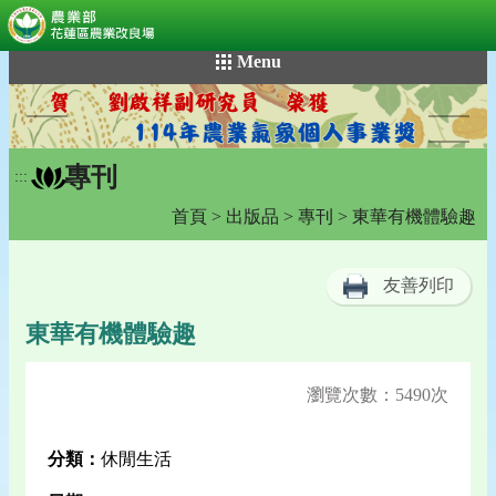
:::
跳
Menu
到
主
要
內
專刊
容
:::
區
首頁
>
出版品
>
專刊
> 東華有機體驗趣
塊
友善列印
東華有機體驗趣
瀏覽次數：5490次
分類：
休閒生活