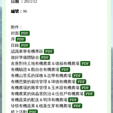
日期 ：
2011/12
編號：
96
附件：
封面
PDF
序
PDF
目錄
PDF
認識東華有機專區
PDF
做好準備體驗去
PDF
友善對待土地有機農業＆德福有機農場
PDF
有機驗證＆觀自在有機農場
PDF
有機山苦瓜的採種＆志學有機農場
PDF
有機芭樂的栽培管理＆瑋德有機農場
PDF
有機農場的雜草管理＆玉米甜有機農場
PDF
有機農業的病蟲害防治＆伍佰戶有機農場
PDF
有機蔬菜的配送＆明淳有機農場
PDF
珍惜有機蔬果＆植葉生芽有機農場
PDF
紙上活動
PDF