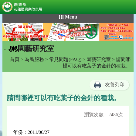
:::
跳
Menu
到
主
要
內
園藝研究室
容
:::
區
首頁
>
為民服務
>
常見問題(FAQ)
>
園藝研究室
> 請問哪
塊
裡可以有吃葉子的金針的種栽。
友善列印
請問哪裡可以有吃葉子的金針的種栽。
瀏覽次數：2486次
年份：2011/06/27