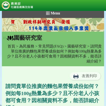
:::
跳
Menu
到
主
要
內
園藝研究室
容
:::
區
首頁
>
為民服務
>
常見問題(FAQ)
>
園藝研究室
> 請問貴
塊
單位推廣的麵包果營養成份如何？例如每100g熱量為多
少？且不分老人小孩都可食用？因相關資料不多，能否詳
細介紹？
友善列印
請問貴單位推廣的麵包果營養成份如何？
例如每100g熱量為多少？且不分老人小孩
都可食用？因相關資料不多，能否詳細介