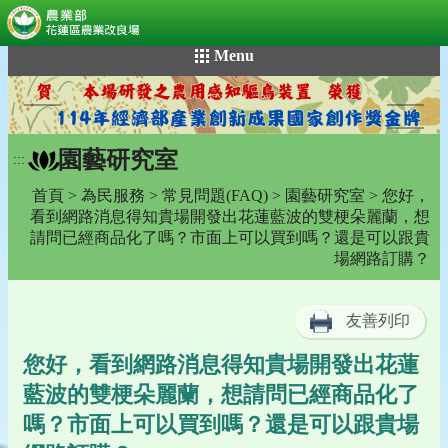
:::
跳
Menu
到
主
要
內
園藝研究室
容
:::
區
首頁
>
為民服務
>
常見問題(FAQ)
>
園藝研究室
> 您好，
塊
看到網路消息得知貴場開發出花蓮藍波的雙梗朵麗蘭，想
請問已經商品化了嗎？市面上可以買到嗎？還是可以跟貴
場網路訂購？
友善列印
您好，看到網路消息得知貴場開發出花蓮
藍波的雙梗朵麗蘭，想請問已經商品化了
嗎？市面上可以買到嗎？還是可以跟貴場