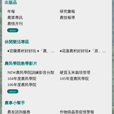
出版品
年報
研究彙報
農業專訊
農技報導
農情月刊
more
休閒樂活專區
♦宜蘭農村好好玩 ♦「農、藝、山、水」四條遊程推薦
♦花蓮農村好好玩♦「原、生、慢、活」四條遊程推薦
農民學院教學影片
NEW農民學院訓練影音分類
硬質玉米栽培管理
104年度農民學院
105年度農民學院
106年度農民學院
more
農事小幫手
農友諮詢服務
作物病蟲害疫情警報