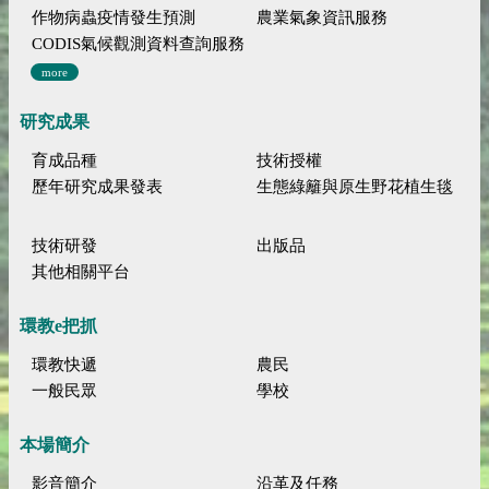
作物病蟲疫情發生預測
農業氣象資訊服務
CODIS氣候觀測資料查詢服務
more
研究成果
育成品種
技術授權
歷年研究成果發表
生態綠籬與原生野花植生毯
技術研發
出版品
其他相關平台
環教e把抓
環教快遞
農民
一般民眾
學校
本場簡介
影音簡介
沿革及任務