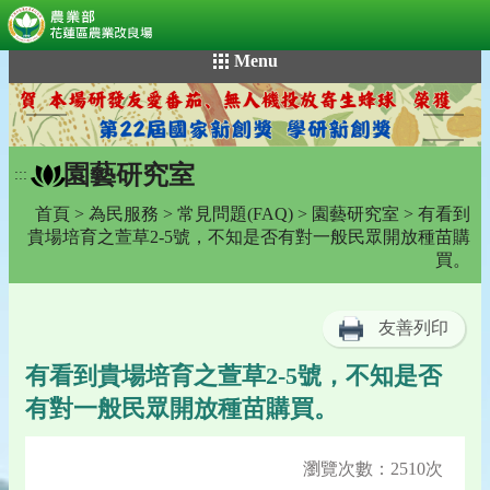
:::
跳
Menu
到
主
要
內
園藝研究室
容
:::
區
首頁
>
為民服務
>
常見問題(FAQ)
>
園藝研究室
> 有看到
塊
貴場培育之萱草2-5號，不知是否有對一般民眾開放種苗購
買。
友善列印
有看到貴場培育之萱草2-5號，不知是否
有對一般民眾開放種苗購買。
瀏覽次數：2510次