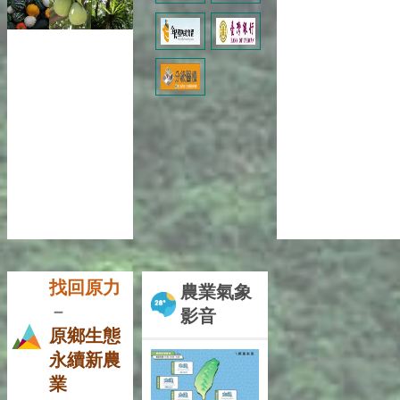
找回原力
農業氣象
－
影音
原鄉生態
永續新農
業