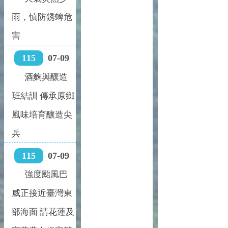
雨，慎防銹蜱危
害
115
07-09
酒麴與釀造
班結訓 傳承原鄉
風味培育釀造尖
兵
115
07-09
強度颱風巴
威正接近臺灣東
部海面 請花蓮及