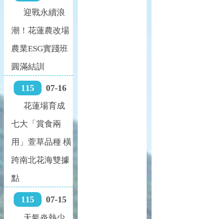
迎戰永續浪
潮！花蓮農改場
農業ESG實踐班
圓滿結訓
115
07-16
花蓮場育成
七大「賞食兩
用」萱草品種 橫
跨南北花海雙據
點
115
07-15
天氣炎熱少