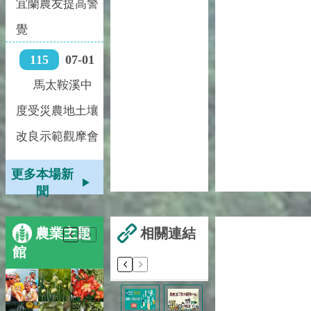
宜蘭農友提高警
覺
115
07-01
馬太鞍溪中
度受災農地土壤
改良示範觀摩會
更多本場新
聞
相關連結
農業主題
館