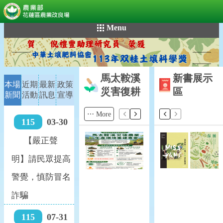
:::
:::
跳
Menu
到
主
要
內
馬太鞍溪
新書展示
容
本場
近期
最新
政策
區
災害復耕
區
新聞
活動
訊息
宣導
塊
⋯ More
115
03-30
【嚴正聲
明】請民眾提高
警覺，慎防冒名
詐騙
115
07-31