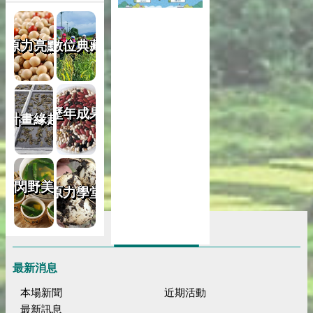
原力亮點
數位典藏
歷年成果
計畫緣起
筷閃野美味
原力學堂
關閉
最新消息
本場新聞
近期活動
最新訊息