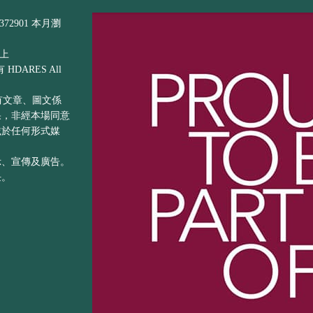
72901 本月瀏
以上
DARES All
之所有文章、圖文係
果，非經本場同意
載於任何形式媒
示、宣傳及廣告。
任。