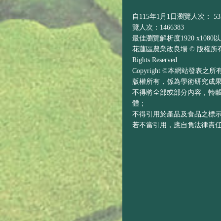
自115年1月1日瀏覽人次： 533
覽人次：1466383
最佳瀏覽解析度1920 x1080
花蓮區農業改良場 © 版權所有 H
Rights Reserved
Copyright ©本網站發表
版權所有，係為學術研究成
不得將全部或部分內容，轉
體；
不得引用於產品及食品之標
若不當引用，應自負法律責