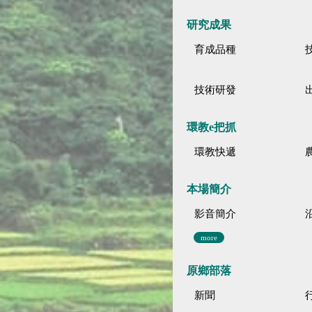
研究成果
育成品種
技術研發
環教e把抓
環教快遞
本場簡介
影音簡介
more
原鄉部落
新聞