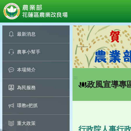
:::
跳
到
最新消息
主
要
農事小幫手
內
容
區
本場簡介
塊
:::
政風宣導專
為民服務
環教e把抓
重大政策
行政院人事行政