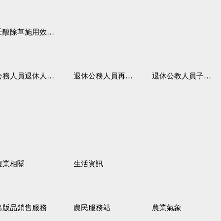
壬酸除草施用效果觀察
務人員退休人員法施行細則
退休公務人員再任職務
退休公教人員子女教育補助規定
農業相關
生活資訊
出版品銷售服務
農民服務站
農業氣象