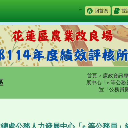
:::
回首頁
雙
首頁
>
廉政資訊
區
展中心「e 等公
置「公務員
總處公務人力發展中心「e 等公務員」