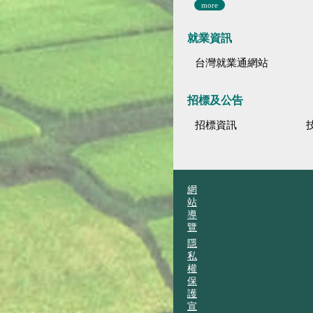
more
就業資訊
台灣就業通網站
招標及公告
招標資訊
網
站
導
覽
隱
私
權
保
護
宣