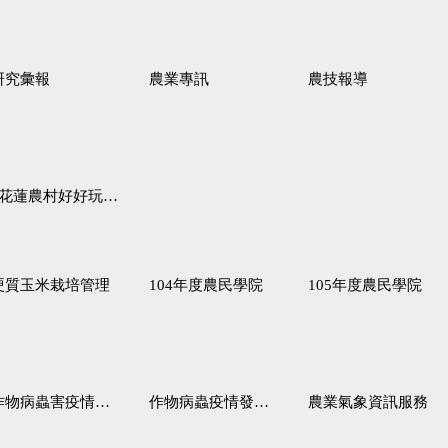
研究彙報
農業專訊
農技報導
蓮農村好好玩♦「原、生、慢、活」四條遊程推薦
硬質玉米栽培管理
104年度農民學院
105年度農民學院
作物病蟲害疫情警報
作物病蟲疫情發生預測
農業氣象資訊服務