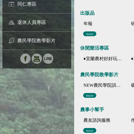
同仁專區
出版品
退休人員專區
年報
more
農民學院教學影片
休閒樂活專區
♦宜蘭農村好好玩 ♦「農、藝、山、水」四條遊程推薦
♦花
農民學院教學影片
NEW農民學院訓練影音分類
more
農事小幫手
農友諮詢服務
more