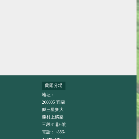
蘭陽分場
地址：
266005 宜蘭
縣三星鄉大
義村上將路
三段81巷6號
電話：+886-