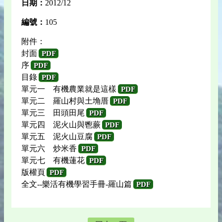
日期：
2012/12
編號：
105
附件：
封面
PDF
序
PDF
目錄
PDF
單元一 有機農業就是這樣
PDF
單元二 羅山村與土埆厝
PDF
單元三 田頭田尾
PDF
單元四 泥火山與鬯蕨
PDF
單元五 泥火山豆腐
PDF
單元六 炒米香
PDF
單元七 有機蓮花
PDF
版權頁
PDF
全文--樂活有機學習手冊-羅山篇
PDF