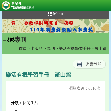
:::
跳
Menu
到
主
要
內
專刊
容
:::
區
首頁
>
出版品
>
專刊
> 樂活有機學習手冊－羅山篇
塊
友善列印
樂活有機學習手冊－羅山篇
瀏覽次數：6516次
分類：
休閒生活