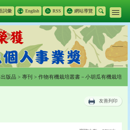
語詞彙
English
RSS
網站導覽
>
出版品
>
專刊
> 作物有機栽培叢書－小胡瓜有機栽培
友善列印