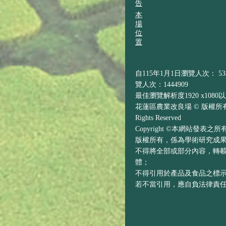
告
本
場
位
置
自115年1月1日瀏覽人次： 533
覽人次：1444909
最佳瀏覽解析度1920 x1080
花蓮區農業改良場 © 版權所有 H
Rights Reserved
Copyright ©本網站發表
版權所有，係為學術研究成
不得將全部或部分內容，轉
體；
不得引用於產品及食品之標
若不當引用，應自負法律責