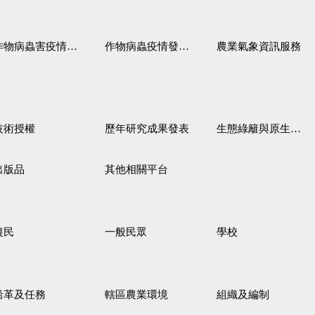
作物病蟲害疫情警報
作物病蟲疫情發生預測
農業氣象資訊服務
技術授權
歷年研究成果發表
生態綠籬與原生野花植生毯
出版品
其他相關平台
農民
一般民眾
學校
沿革及任務
轄區農業環境
組織及編制