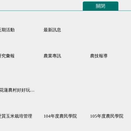
關閉
近期活動
最新訊息
研究彙報
農業專訊
農技報導
蓮農村好好玩♦「原、生、慢、活」四條遊程推薦
硬質玉米栽培管理
104年度農民學院
105年度農民學院