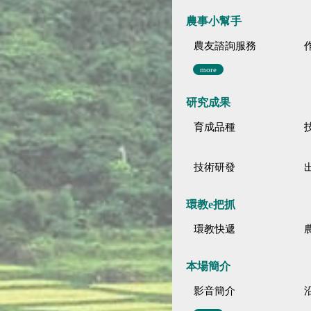
農事小幫手
農友諮詢服務
more
研究成果
育成品種
技術研發
環教e把抓
環教快遞
本場簡介
影音簡介