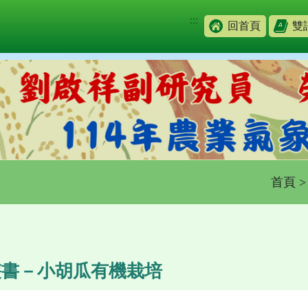
:::
回首頁
雙
首頁
叢書－小胡瓜有機栽培