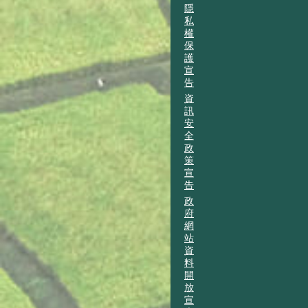
隱
私
權
保
護
宣
告
資
訊
安
全
政
策
宣
告
政
府
網
站
資
料
開
放
宣