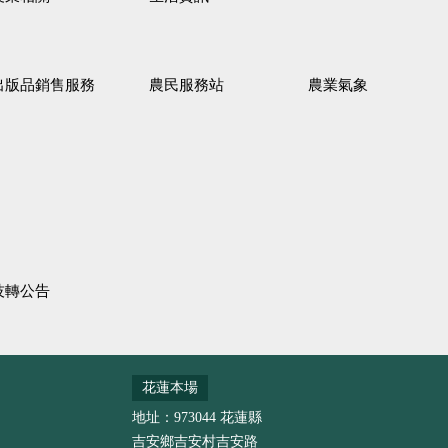
出版品銷售服務
農民服務站
農業氣象
技轉公告
花蓮本場
地址：973044 花蓮縣
吉安鄉吉安村吉安路