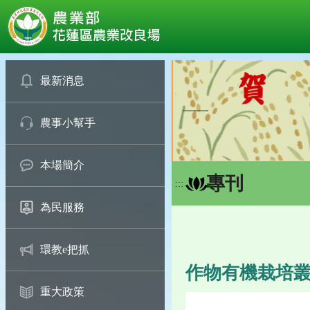
:::
跳
到
最新消息
主
要
農事小幫手
內
容
區
本場簡介
塊
專刊
:::
為民服務
環教e把抓
作物有機栽培
重大政策