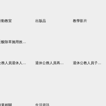
行動教室
出版品
教學影片
壬酸除草施用效果觀察
務人員退休人員法施行細則
退休公務人員再任職務
退休公教人員子女教育補助規定
農業相關
生活資訊