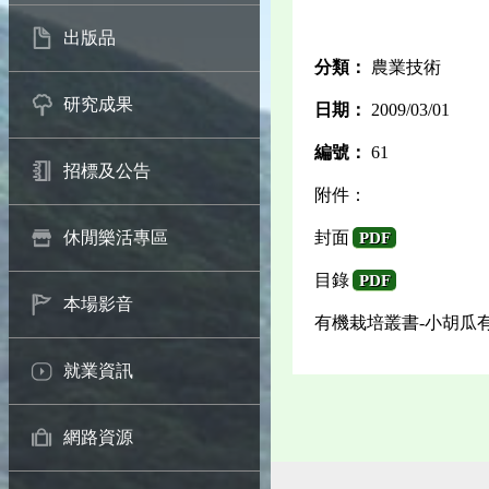
出版品
分類：
農業技術
研究成果
日期：
2009/03/01
編號：
61
招標及公告
附件：
封面
休閒樂活專區
PDF
目錄
PDF
本場影音
有機栽培叢書-小胡瓜
就業資訊
網路資源