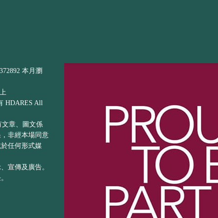
72892 本月瀏
以上
DARES All
之所有文章、圖文係
果，非經本場同意
載於任何形式媒
示、宣傳及廣告。
任。