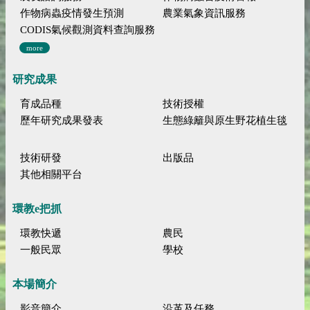
作物病蟲疫情發生預測
農業氣象資訊服務
CODIS氣候觀測資料查詢服務
more
研究成果
育成品種
技術授權
歷年研究成果發表
生態綠籬與原生野花植生毯
技術研發
出版品
其他相關平台
環教e把抓
環教快遞
農民
一般民眾
學校
本場簡介
影音簡介
沿革及任務