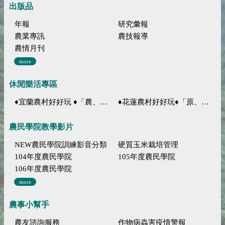
出版品
年報
研究彙報
農業專訊
農技報導
農情月刊
more
休閒樂活專區
♦宜蘭農村好好玩 ♦「農、藝、山、水」四條遊程推薦
♦花蓮農村好好玩♦「原、生、慢、活」四條遊程推薦
農民學院教學影片
NEW農民學院訓練影音分類
硬質玉米栽培管理
104年度農民學院
105年度農民學院
106年度農民學院
more
農事小幫手
農友諮詢服務
作物病蟲害疫情警報