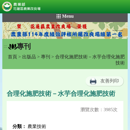
:::
跳
Menu
到
主
要
內
專刊
容
:::
區
首頁
>
出版品
>
專刊
> 合理化施肥技術－水芋合理化施肥
塊
技術
友善列印
合理化施肥技術－水芋合理化施肥技術
瀏覽次數：3985次
分類：
農業技術