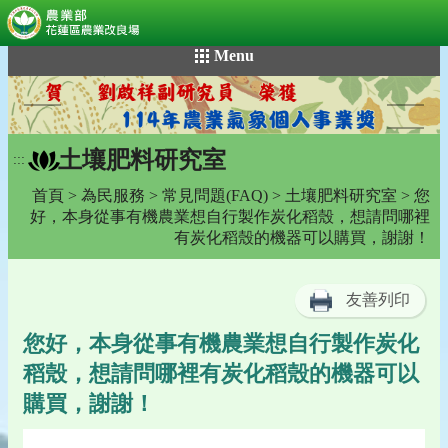
:::
跳
Menu
到
主
要
內
土壤肥料研究室
容
:::
區
首頁
>
為民服務
>
常見問題(FAQ)
>
土壤肥料研究室
> 您
塊
好，本身從事有機農業想自行製作炭化稻殼，想請問哪裡
有炭化稻殼的機器可以購買，謝謝！
友善列印
您好，本身從事有機農業想自行製作炭化
稻殼，想請問哪裡有炭化稻殼的機器可以
購買，謝謝！