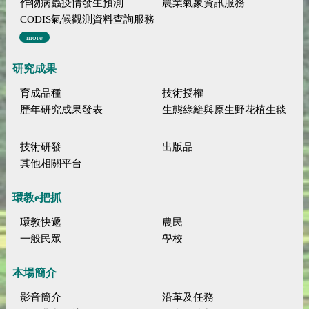
作物病蟲疫情發生預測
農業氣象資訊服務
CODIS氣候觀測資料查詢服務
more
研究成果
育成品種
技術授權
歷年研究成果發表
生態綠籬與原生野花植生毯
技術研發
出版品
其他相關平台
環教e把抓
環教快遞
農民
一般民眾
學校
本場簡介
影音簡介
沿革及任務