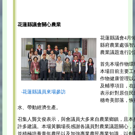
花蓮縣議會關心農業
花蓮縣議會4月
縣府農業處張智
農業議題進行討
首先本場作物環
本場目前主要工
作物健康管理以
及輔導項目，在
‧花蓮縣議員來場參訪
表示針對原住民
穗奇美部落，恢
水、帶動經濟生產。
召集人龔文俊表示，與會議員大多來自農業鄉鎮，且本
許多建議。本場黃鵬場長感謝各議員對農業議題關心，
並積極培養青年農民以及加強專業農民專業知識，以創