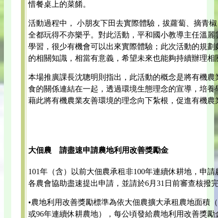
惜餐桌上的菜餚。
活動過程中， 小朋友下田去實際體驗，拔蘿蔔、摘青
全都玩得不亦樂乎。對此活動，平和國小教導主任溫麗
學習，很少有機會可以出來實際體驗；此次活動的規劃
的相關知識，相當有意義，希望未來也能夠持續辦理相
本場推廣課長沈聰明則指出，此活動的概念是將有機農
食的關係連結在一起，透過環境生態理念的宣導，培養
藉此將有機農業友善環境的理念向下紮根，促進有機農
大佃農 請盡速申請農地利用改善獎勵金
101年（含）以前大佃農承租非100年連續休耕地，申
各農會協助盡速提出申請，並請於6月31日前審查核撥
•農地利用改善獎勵標準為依大佃農擴大承租農地面積（
或96年連續休耕農地），每公頃發給農地利用改善獎勵