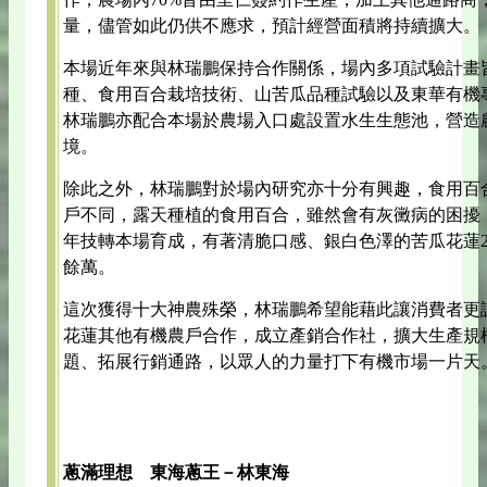
量，儘管如此仍供不應求，預計經營面積將持續擴大。
本場近年來與林瑞鵬保持合作關係，場內多項試驗計畫
種、食用百合栽培技術、山苦瓜品種試驗以及東華有機
林瑞鵬亦配合本場於農場入口處設置水生生態池，營造
境。
除此之外，林瑞鵬對於場內研究亦十分有興趣，食用百
戶不同，露天種植的食用百合，雖然會有灰黴病的困擾，
年技轉本場育成，有著清脆口感、銀白色澤的苦瓜花蓮2
餘萬。
這次獲得十大神農殊榮，林瑞鵬希望能藉此讓消費者更
花蓮其他有機農戶合作，成立產銷合作社，擴大生產規
題、拓展行銷通路，以眾人的力量打下有機市場一片天
蔥滿理想 東海蔥王－林東海