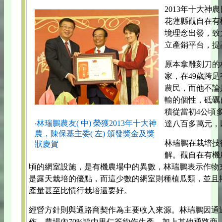
2013年十大
花蓮縣觀自在有
境理念出發，致
立產銷平台，提
原本拿雕刻刀的
家，在49歲跨
農民，而他不論
輸的個性，砥礪
積從當初4公頃多
‧林瑞鵬農友( 中) 榮獲2013年十大神
達八百多萬元，
農，陳保基主委( 左) 頒發獎金及獎
林瑞鵬在栽培技
狀慶賀
解。觀自在有機
頃的網室設施，是有機農場中的異數，林瑞鵬表示作物
是露天栽培的優點，而這少數的網室則種植瓜類，並且
產量甚至比慣行栽培還要好。
經營方針則與通路商契作為主要收入來源。林瑞鵬因通
作，農場內70%皆由里仁簽約作生產，加上其他通路商