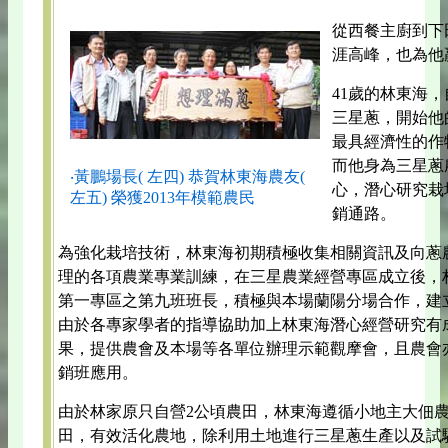
從西餐主廚到下
涯高峰，也為他贏
41歲的林東海
三星蔥，開始他
最具經濟性的作
而他身為三星蔥
‧黃鵬場長( 左四) 恭賀林東海農友(
心，潛心研究栽
左五) 榮獲2013年模範農民
銷通路。
為強化栽培技術，林東海初期積極收集相關資訊及向蔥
理的各項農業專業訓練，在三星農業經營專區成立後，
第一專區之第九班班長，積極與本場蘭陽分場合作，建
由於各專家學者的指導協助加上林東海潛心經營研究有
果，提供農會及本場等各單位辦理示範觀摩會，且農會亦
銷班應用。
由於林家原只自營2公頃農田，林東海遵循小地主大佃農
田，有效活化農地，除利用土地進行三星蔥生產以及試