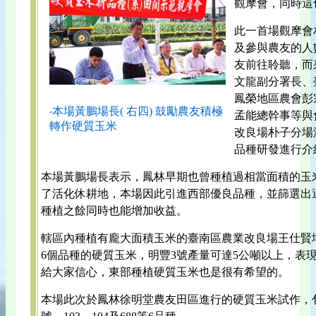
觀摩會，同時這
此一首場觀摩會
及參與農友的人
友前往聆聽，而
文龍副分署長、
鳳榮地區農會彭
‧本場黃鵬場長( 右四) 鼓勵農友積極
孟能總幹事等與
轉作硬質玉米
改良場朴子分場
品種研發進行介
本場黃鵬場長表示，鳳林早期也曾種植過相當面積的玉
了活化休耕地，本場因此引進西部優良品種，並篩選出
種植之餘同時也能增加收益。
轄區內種植有龐大面積玉米的臺南區農業改良場王仕賢
6個品種的硬質玉米，明豐3號產量可達5公噸以上，表
給大家信心，東部種植硬質玉米也是很有希望的。
本場此次於鳳林徐明堂農友田區進行的硬質玉米試作，包