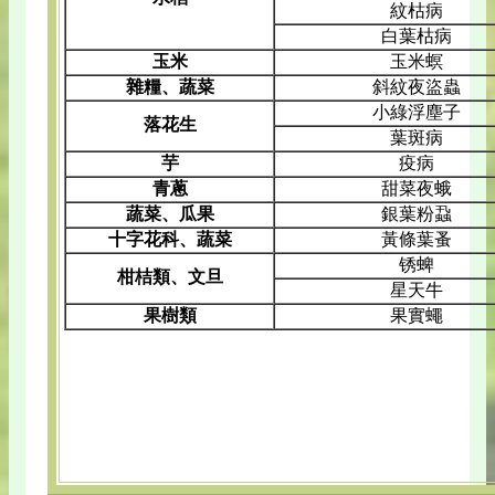
紋枯病
白葉枯病
玉米
玉米螟
雜糧、蔬菜
斜紋夜盜蟲
小綠浮塵子
落花生
葉斑病
芋
疫病
青蔥
甜菜夜蛾
蔬菜、瓜果
銀葉粉蝨
十字花科、蔬菜
黃條葉蚤
锈蜱
柑桔類、文旦
星天牛
果樹類
果實蠅