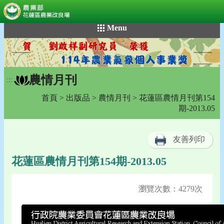
:::
跳
Menu
到
主
要
內
農情月刊
容
:::
區
首頁
>
出版品
>
農情月刊
> 花蓮區農情月刊第154
塊
期-2013.05
友善列印
花蓮區農情月刊第154期-2013.05
瀏覽次數：4279次