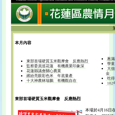
本月內容
蔥滿
東部首場硬質玉米觀摩會 反應熱烈
學童
監察委員巡花蓮 有機農業印象深
大佃
花蓮縣議會關心農業
金
繽紛亮眼彩色米 年底量產
吃得
十大神農林瑞鵬 有機觀自在
10
東部首場硬質玉米觀摩會 反應熱烈
本場於4月16