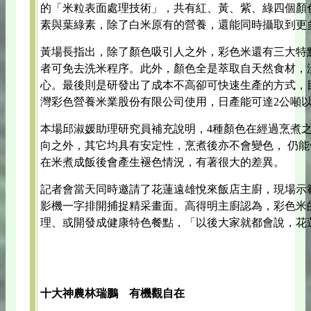
的「米粒表面處理技術」，共有紅、黃、紫、綠四個顏
素與葉綠素，除了白米原有的營養，還能同時攝取到更
黃場長指出，除了顏色吸引人之外，彩色米還有三大特
者可免去洗米程序。此外，顏色全是萃取自天然食材，
心。最後則是研發出了成本不高卻可快速生產的方式，
灣彩色營養米業股份有限公司使用，日產能可達2公噸
本場邱淑媛助理研究員補充說明，4種顏色在經過烹煮
向之外，其它均具有安定性，烹煮後亦不會變色， 仍
在米煮成飯後會產生褪色情況，有著很大的差異。
記者會當天同時邀請了花蓮遠雄悅來飯店主廚，現場示
影機一字排開捕捉精采畫面。高得明主廚認為，彩色米
理、或開發成健康特色餐點，「以後大家就都會說，花
十大神農林瑞鵬 有機觀自在