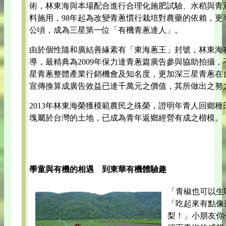
術，林東海與本場配合進行合理化施肥試驗、水稻與青
料施用，98年起為改變青蔥慣行栽培對農藥的依賴，更
公頃，成為三星第一位「有機青蔥達人」。
由於個性隨和廣結善緣素有「東海蔥王」封號，林東海
導，最精典為2009年保力達青蔥篇廣告參與協助拍攝
星青蔥整體產業行銷機會及知名度，更加深三星青蔥在
宣傳換算成廣告效益已達千萬元之價值，其所做出之努
2013年林東海榮獲模範農民之殊榮，證明年青人回鄉
塊屬於台灣的土地，已成為青年返鄉經營有成之楷模。
學童與有機的相遇 到東華有機體驗趣
「青椒也可以生
「吃起來有點像
梨！」小朋友你