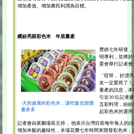
增加產值、增加農民利潤為目標。
繽紛亮眼彩色米 年底量產
歷經七年研發，
明專利，並將於
委會舉行記者會
「哎呀， 好漂
友一定愛死了！
量產的訊息，本
引近30 位記
‧天然健康的彩色米，讓吃飯也能樂
五彩料理，紛紛
趣多多
起彩色米的運用
記者會由黃鵬場長主持， 他表示台灣目前每年每人的白
增加米飯的趣味性，本場花費七年時間來開發彩色米，