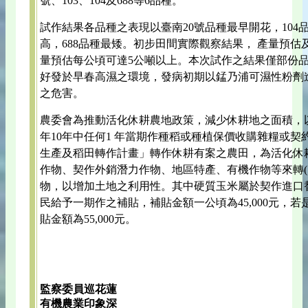
號、103、104及688等6品種。
試作結果各品種之表現以臺南20號品種最早開花，104
高，688品種最矮。初步田間實際觀察結果， 產量預估
量預估每公頃可達5公噸以上。本次試作之結果僅部份
好發於早春高濕之環境，發病初期以錳乃浦可濕性粉劑
之危害。
農委會為推動活化休耕農地政策，減少休耕地之面積，以
年10年中任何1 年當期作種稻或種植保價收購雜糧或契約
生產及稻田轉作計畫」轉作休耕有案之農田，為活化休
作物、契作外銷潛力作物、地區特產、有機作物等來轉( 
物，以增加土地之利用性。其中硬質玉米屬於契作進口
民給予一期作之補貼，補貼金額一公頃為45,000元，
貼金額為55,000元。
監察委員巡花蓮
有機農業印象深