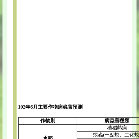
102年6月主要作物病蟲害預測
作物別
病蟲害種類
穗稻熱病
螟蟲(一點螟、二化螟
水稻