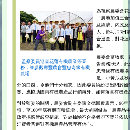
為視察農委會花
「農地加值三合
及經濟、內政及
人，於4月23
合巡查，對花蓮
象。
農委會畜牧處、
‧監察委員巡查花蓮有機農業等業
告業務狀況，此
務，並參觀壽豐農會豐忠奇緣有機
忠奇緣有機農場
農場
瓜、小黃瓜及秋
分的口感，令他們十分難忘，因此委員紛紛提出關於如
關、應協助國內有機農產品行銷海外、如何落實有機產
對於監委的關切，農委會副主委陳文德回覆表示，96年底
頃，至100年底有機面積倍增，最大的關鍵為「農產品
政府採嚴管嚴查措施，對於抽驗不合格者即下架並依法
消費者普遍對有機農產品管理有信心。