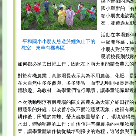
採下青椒的感想。
國小舉辦的「有
領小朋友走訪鄰
友，並透過互動
活動在本場夥伴
‧平和國小小朋友悠遊於鯉魚山下的
中揭開序幕，由
教室－東華有機專區
小朋友對於不良
思明校長則鼓勵
如何都必須去田裡工作，因此在下雨天更能體會農民的
對於有機農業，黃鵬場長表示其為不用農藥、化肥，是
在大自然中多多參與、多多學習，而李思明則校長是擔
體驗趣」為教材，為學童們進行導讀，讓學童認識鄰近
本次活動明淳有機農場的陳文富農友為大家介紹田裡的
機蔬果的好處，以改善小孩不愛吃蔬菜現象；德福有機
耕作後，田裡的青蛙、螢火蟲數量變多了， 環境變得
水田，體驗稻農的工作；而伍佰戶有機農場的林珮汝農
菜，讓學童體驗作物從栽培到採收的過程，透過參與了