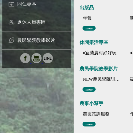
同仁專區
出版品
年報
退休人員專區
more
農民學院教學影片
休閒樂活專區
♦宜蘭農村好好玩 ♦「農、藝、山、水」四條遊程推薦
♦花
農民學院教學影片
NEW農民學院訓練影音分類
more
農事小幫手
農友諮詢服務
more