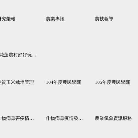
研究彙報
農業專訊
農技報導
蓮農村好好玩♦「原、生、慢、活」四條遊程推薦
硬質玉米栽培管理
104年度農民學院
105年度農民學院
作物病蟲害疫情警報
作物病蟲疫情發生預測
農業氣象資訊服務