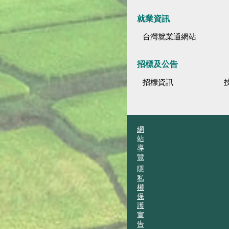
就業資訊
台灣就業通網站
招標及公告
招標資訊
網
站
導
覽
隱
私
權
保
護
宣
告