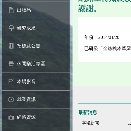
謝謝。
出版品
研究成果
年份：2014/01/20
招標及公告
已研發「金絲桃本草露
休閒樂活專區
本場影音
就業資訊
最新消息
網路資源
本場新聞