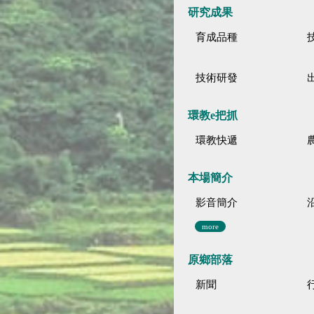
研究成果
育成品種
技術研發
環教e把抓
環教快遞
本場簡介
影音簡介
more
原鄉部落
新聞