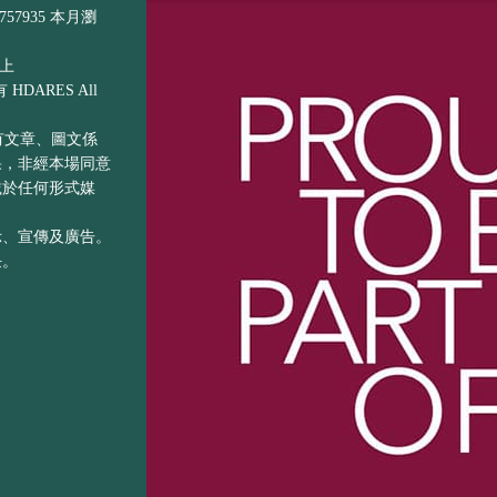
57935 本月瀏
以上
DARES All
之所有文章、圖文係
果，非經本場同意
載於任何形式媒
示、宣傳及廣告。
任。