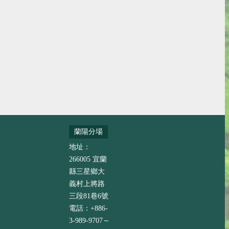
蘭陽分場
地址：
266005 宜蘭
縣三星鄉大
義村上將路
三段81巷6號
電話：+886-
3-989-9707～