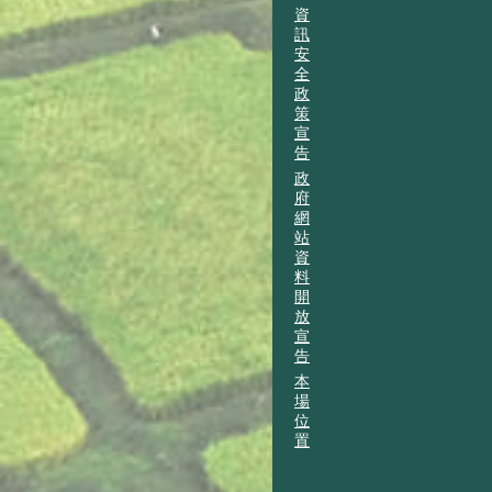
資
訊
安
全
政
策
宣
告
政
府
網
站
資
料
開
放
宣
告
本
場
位
置