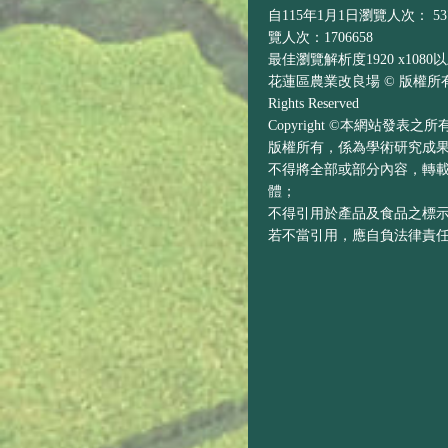
自115年1月1日瀏覽人次： 537
覽人次：1706658
最佳瀏覽解析度1920 x1080
花蓮區農業改良場 © 版權所有 H
Rights Reserved
Copyright ©本網站發表
版權所有，係為學術研究成
不得將全部或部分內容，轉
體；
不得引用於產品及食品之標
若不當引用，應自負法律責