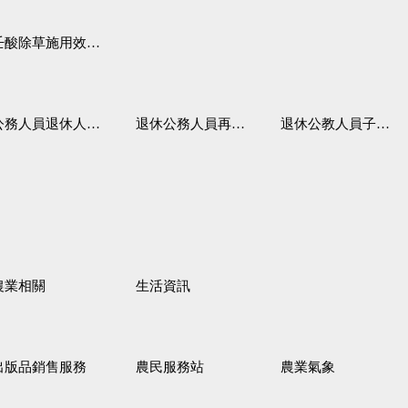
壬酸除草施用效果觀察
務人員退休人員法施行細則
退休公務人員再任職務
退休公教人員子女教育補助規定
農業相關
生活資訊
出版品銷售服務
農民服務站
農業氣象