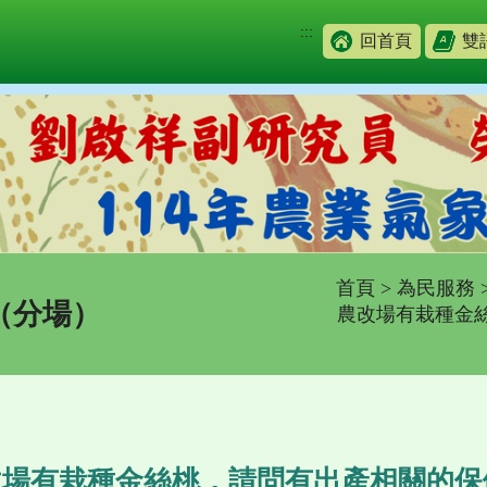
:::
回首頁
雙
首頁
>
為民服務
（分場）
農改場有栽種金
改場有栽種金絲桃，請問有出產相關的保