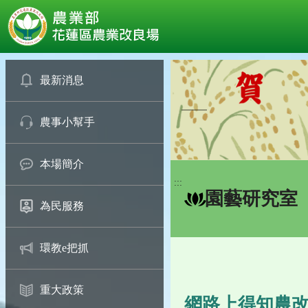
:::
跳
到
最新消息
主
要
農事小幫手
內
容
區
本場簡介
塊
:::
園藝研究室
為民服務
環教e把抓
重大政策
網路上得知農