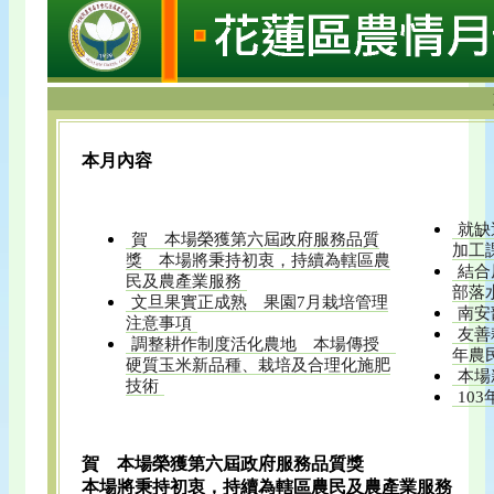
本月內容
就缺
賀 本場榮獲第六屆政府服務品質
加工
獎 本場將秉持初衷，持續為轄區農
結合
民及農產業服務
部落
文旦果實正成熟 果園7月栽培管理
南安
注意事項
友善
調整耕作制度活化農地 本場傳授
年農
硬質玉米新品種、栽培及合理化施肥
本場
技術
10
賀 本場榮獲第六屆政府服務品質獎
本場將秉持初衷，持續為轄區農民及農產業服務