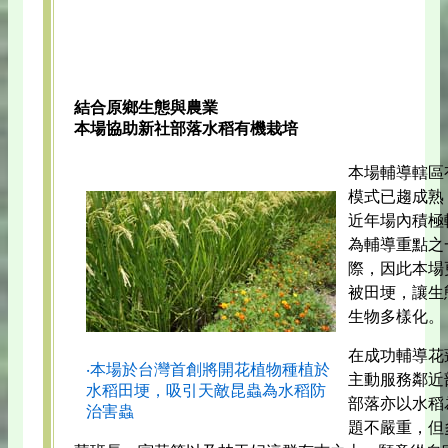
結合原鄉生態與農業
本場協助新社部落水稻有機栽培
本場輔導轄區
模式已趨成熟
近年場內積極
為輔導重點之
際，因此本場
被田埂，讓生
生物多樣化。
在成功輔導花
‧本場於台灣首創將開花植物種植於
主動服務鄰近
水稻田埂，吸引天敵昆蟲為水稻防
部落亦以水稻
治害蟲
題不嚴重，但