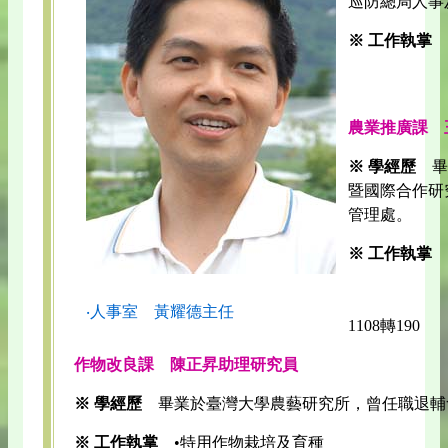
巡防總局人事
※ 工作執掌
•103
•電話：(0
農業推廣課 
※ 學經歷
畢
暨國際合作研
管理處。
※ 工作執掌
•103
•電話：
‧人事室 黃耀德主任
1108轉190
作物改良課 陳正昇助理研究員
※ 學經歷
畢業於臺灣大學農藝研究所，曾任職退輔
※ 工作執掌
•特用作物栽培及育種