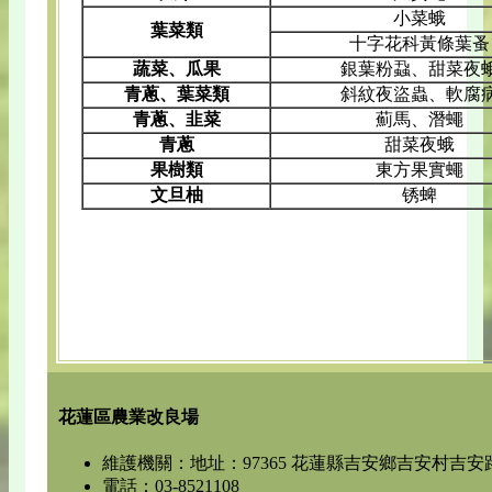
小菜蛾
葉菜類
十字花科黃條葉蚤
蔬菜、瓜果
銀葉粉蝨、甜菜夜
青蔥、葉菜類
斜紋夜盜蟲、軟腐
青蔥、韭菜
薊馬、潛蠅
青蔥
甜菜夜蛾
果樹類
東方果實蠅
文旦柚
锈蜱
花蓮區農業改良場
維護機關：地址：97365 花蓮縣吉安鄉吉安村吉安路
電話：03-8521108