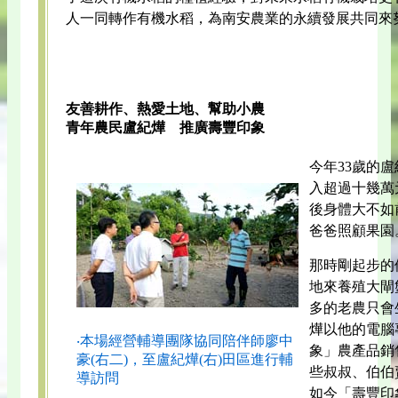
人一同轉作有機水稻，為南安農業的永續發展共同來
友善耕作、熱愛土地、幫助小農
青年農民盧紀燁 推廣壽豐印象
今年33歲的
入超過十幾萬
後身體大不如
爸爸照顧果園
那時剛起步的
地來養殖大閘
多的老農只會
燁以他的電腦
‧本場經營輔導團隊協同陪伴師廖中
象」農產品銷
豪(右二)，至盧紀燁(右)田區進行輔
些叔叔、伯伯
導訪問
如今「壽豐印