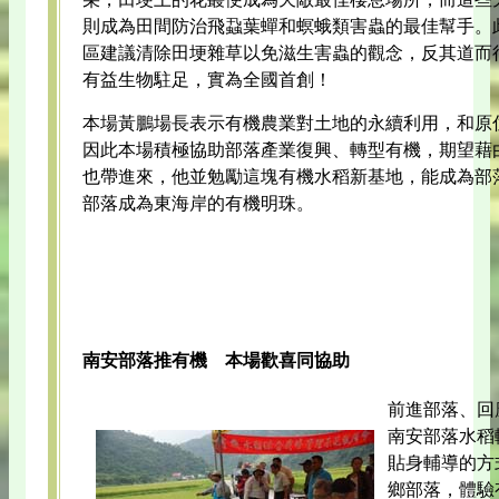
則成為田間防治飛蝨葉蟬和螟蛾類害蟲的最佳幫手。
區建議清除田埂雜草以免滋生害蟲的觀念，反其道而
有益生物駐足，實為全國首創！
本場黃鵬場長表示有機農業對土地的永續利用，和原
因此本場積極協助部落產業復興、轉型有機，期望藉
也帶進來，他並勉勵這塊有機水稻新基地，能成為部
部落成為東海岸的有機明珠。
南安部落推有機 本場歡喜同協助
前進部落、回
南安部落水稻
貼身輔導的方
鄉部落，體驗