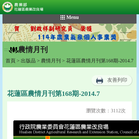
:::
跳
Menu
到
主
要
內
農情月刊
容
:::
區
首頁
>
出版品
>
農情月刊
> 花蓮區農情月刊第168期-2014.7
塊
友善列印
花蓮區農情月刊第168期-2014.7
瀏覽次數：3112次