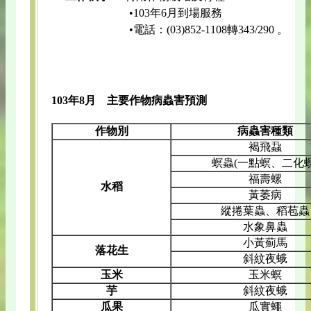
•103年6月到場服務
•電話：(03)852-1108轉343/290 。
103年8月 主要作物病蟲害預測
作物別
病蟲害種類
褐飛蝨
螟蟲(一點螟、二化螟
福壽螺
水稻
黃萎病
縱捲葉蟲、稻苞蟲
水象鼻蟲
小黃薊馬
落花生
斜紋夜蛾
玉米
玉米螟
芋
斜紋夜蛾
瓜果
瓜實蠅