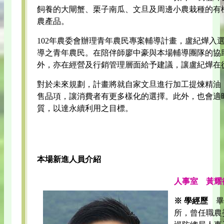
飼養的大閘蟹、栗子南瓜、文旦及周邊小農栽種的有
農產品。
102年農委會辦理青年農民專案輔導計畫，盧紀燁入
導之青年農民。在陪伴師廖中豪與本場輔導團隊的協
外，亦在經營及行銷管理層面給予建議，讓盧紀燁在
對於未來規劃，計畫將就自家文旦進行加工提煉精油
售品項，讓消費者有更多樣化的選擇。此外，也會適
質，以達永續利用之目標。
本場新進人員介紹
人事室 黃耀
※ 學經歷
畢
所，曾任職農