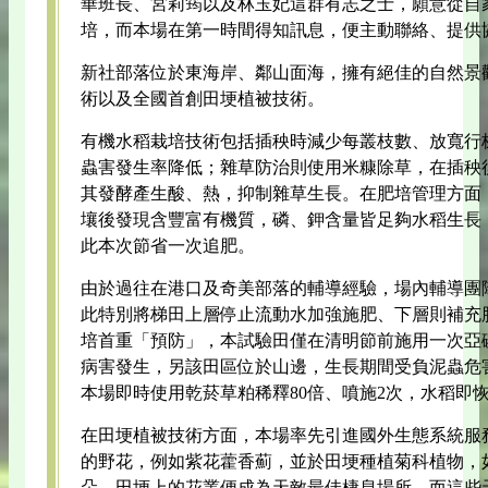
華班長、宮莉筠以及林玉妃這群有志之士，願意從自
培，而本場在第一時間得知訊息，便主動聯絡、提供
新社部落位於東海岸、鄰山面海，擁有絕佳的自然景
術以及全國首創田埂植被技術。
有機水稻栽培技術包括插秧時減少每叢枝數、放寬行
蟲害發生率降低；雜草防治則使用米糠除草，在插秧
其發酵產生酸、熱，抑制雜草生長。在肥培管理方面
壤後發現含豐富有機質，磷、鉀含量皆足夠水稻生長
此本次節省一次追肥。
由於過往在港口及奇美部落的輔導經驗，場內輔導團
此特別將梯田上層停止流動水加強施肥、下層則補充
培首重「預防」，本試驗田僅在清明節前施用一次亞
病害發生，另該田區位於山邊，生長期間受負泥蟲危
本場即時使用乾菸草粕稀釋80倍、噴施2次，水稻即
在田埂植被技術方面，本場率先引進國外生態系統服
的野花，例如紫花藿香薊，並於田埂種植菊科植物，
朵，田埂上的花叢便成為天敵最佳棲息場所，而這些