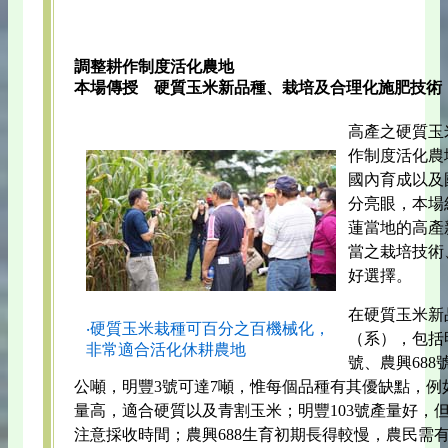
調整耕作制度活化農地
本場傳授 硬質玉米新品種、栽培及合理化施肥技術
高產之硬質玉
作制度活化農
國內育成以及
分亮眼，本場
蓮當地的高產
當之栽培技術
好選擇。
在硬質玉米新
‧硬質玉米栽種可百分之百機械化，
（系），包括明
非常適合活化休耕農地
號、農興688
公噸，明豐3號可達7噸，惟每個品種有其優缺點，例
量高，適合硬質以及青割玉米；明豐103號產量好，
注意採收時間；農興688生育初期長得較慢，農民需