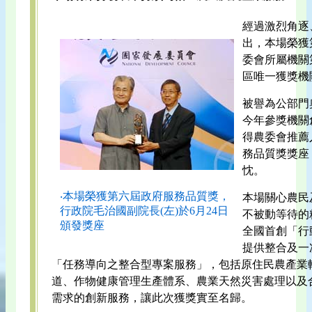
經過激烈角逐
出，本場榮獲
委會所屬機關
區唯一獲獎機
被譽為公部門
今年參獎機關
得農委會推薦
務品質獎獎座
忱。
‧本場榮獲第六屆政府服務品質獎，
本場關心農民
行政院毛治國副院長(左)於6月24日
不被動等待的
頒發獎座
全國首創「行
提供整合及一
「任務導向之整合型專案服務」，包括原住民農產業
道、作物健康管理生產體系、農業天然災害處理以及
需求的創新服務，讓此次獲獎實至名歸。