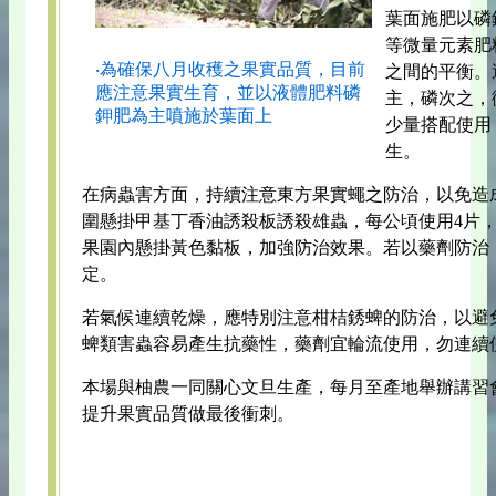
葉面施肥以磷
等微量元素肥
‧為確保八月收穫之果實品質，目前
之間的平衡。
應注意果實生育，並以液體肥料磷
主，磷次之，
鉀肥為主噴施於葉面上
少量搭配使用
生。
在病蟲害方面，持續注意東方果實蠅之防治，以免造
圍懸掛甲基丁香油誘殺板誘殺雄蟲，每公頃使用4片，
果園內懸掛黃色黏板，加強防治效果。若以藥劑防治
定。
若氣候連續乾燥，應特別注意柑桔銹蜱的防治，以避
蜱類害蟲容易產生抗藥性，藥劑宜輪流使用，勿連續
本場與柚農一同關心文旦生產，每月至產地舉辦講習
提升果實品質做最後衝刺。