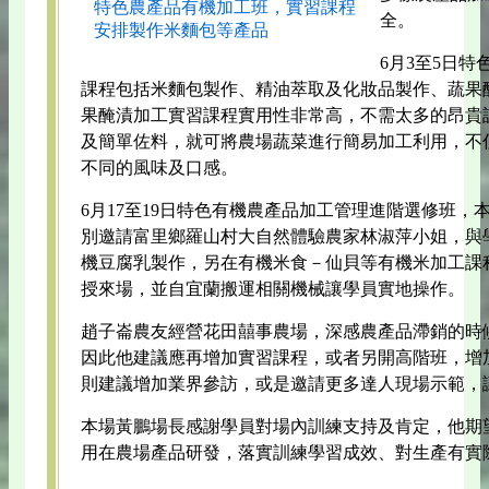
特色農產品有機加工班，實習課程
全。
安排製作米麵包等產品
6月3至5日
課程包括米麵包製作、精油萃取及化妝品製作、蔬果
果醃漬加工實習課程實用性非常高，不需太多的昂貴
及簡單佐料，就可將農場蔬菜進行簡易加工利用，不
不同的風味及口感。
6月17至19日特色有機農產品加工管理進階選修班
別邀請富里鄉羅山村大自然體驗農家林淑萍小姐，與
機豆腐乳製作，另在有機米食－仙貝等有機米加工課
授來場，並自宜蘭搬運相關機械讓學員實地操作。
趙子崙農友經營花田囍事農場，深感農產品滯銷的時
因此他建議應再增加實習課程，或者另開高階班，增
則建議增加業界參訪，或是邀請更多達人現場示範，
本場黃鵬場長感謝學員對場內訓練支持及肯定，他期
用在農場產品研發，落實訓練學習成效、對生產有實