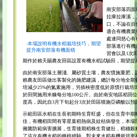
南安部落四面
拉庫拉庫溪，
口，不論在自
適合有機農業
處連同慈心有
‧本場說明有機水稻栽培技巧，期望
部落進行有機
提升南安部落有機面積
習會以及1次
期作於賴天賜農友田區設置有機水稻試驗田，期望提
由於南安部落土層淺、屬砂質土壤，農友慣施重肥，
賴農友田區做出客製化的施肥建議，總計每分地全期氮
培減少25%的氮素施用，另插秧密度低於原慣行栽培
於田間施用米糠每分地100公斤。由於南安地區稻田
度高，因此自3月下旬起分3次於田區噴施亞磷酸以預
示範田區水稻在生長初期時生育旺盛，但在生育中期
佳，有機稻田間有零星葉稻熱病及紋枯病發生，本場
黴菌防範病害擴展，生育後期稻株生育健壯，稻穗榖
了這次有機水稻的種植經驗，對未來水稻有機栽培更