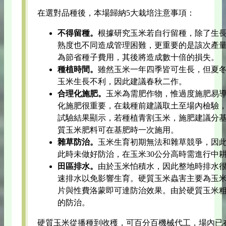
在選對品種後，本場歸納5大栽培注意事項：
不得留種。
根據研究玉米若自行留種，除了生
熟度也不同造成管理困難，更重要的是該次產量
為節省種子費用，其後將造成數十倍的損失。
種植時間。
雖然玉米一年四季皆可生長，但夏
玉米生長不利，因此建議春秋二作。
合理化施肥。
玉米為需肥作物，惟過度施肥易
化施肥很重要，在栽種前建議取土至場內檢驗
試驗結果顯示，若種植青割玉米，施肥建議分
質玉米肥料可在基肥時一次施用。
雜草防治。
玉米生育初期無法和雜草競爭，因此
此時未做好防治，在玉米30公分高時需進行中
田區排水。
由於玉米怕積水，因此整地時排水
速排水以免影響生育。硬質玉米蟲害主要為玉
片與性費洛蒙即可達防治效果。由於硬質玉米粗
的防治。
硬質玉米從播種到收穫，可百分百機械代工，場內已