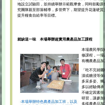
地設立試驗田，並持續舉辦示範觀摩會，同時鼓勵原
究團隊親至部落輔導，多管齊下，期望提升花蓮硬質
提升糧食自給率等目標。
就缺這一味 本場舉辦超實用農產品加工課程
本場農民學院
修課程，一場
有機農產品加
「吃不完就曬
漬或糖浸等保
多采多姿、獨
多以經驗傳承
不確定因素很
研習，讓參加
‧本場舉辦特色農產品加工班，以及
多樣農產品加