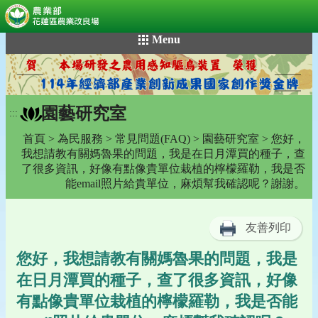
:::
跳
Menu
到
主
要
內
園藝研究室
容
:::
區
首頁
>
為民服務
>
常見問題(FAQ)
>
園藝研究室
> 您好，
塊
我想請教有關媽魯果的問題，我是在日月潭買的種子，查
了很多資訊，好像有點像貴單位栽植的檸檬羅勒，我是否
能email照片給貴單位，麻煩幫我確認呢？謝謝。
友善列印
您好，我想請教有關媽魯果的問題，我是
在日月潭買的種子，查了很多資訊，好像
有點像貴單位栽植的檸檬羅勒，我是否能