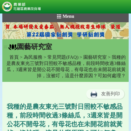
:::
跳
Menu
到
主
要
內
園藝研究室
容
:::
區
首頁
>
為民服務
>
常見問題(FAQ)
>
園藝研究室
> 我種的
塊
是農友東光三號對日照較不敏感品種，前段時間收過3條絲
瓜，3週來皆是開公花不開母花，有母花也在未開花前就黃
掉，沒被叮，這是什麼原因？可如何處理？
友善列印
我種的是農友東光三號對日照較不敏感品
種，前段時間收過3條絲瓜，3週來皆是開
公花不開母花，有母花也在未開花前就黃