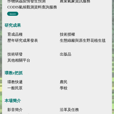
作物病蟲疫情發生預測
農業氣象資訊服務
CODIS氣候觀測資料查詢服務
more
研究成果
育成品種
技術授權
歷年研究成果發表
生態綠籬與原生野花植生毯
技術研發
出版品
其他相關平台
環教e把抓
環教快遞
農民
一般民眾
學校
本場簡介
影音簡介
沿革及任務