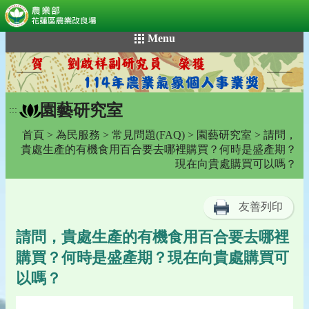
:::
跳
Menu
到
主
要
內
園藝研究室
容
:::
區
首頁
>
為民服務
>
常見問題(FAQ)
>
園藝研究室
> 請問，
塊
貴處生產的有機食用百合要去哪裡購買？何時是盛產期？
現在向貴處購買可以嗎？
友善列印
請問，貴處生產的有機食用百合要去哪裡
購買？何時是盛產期？現在向貴處購買可
以嗎？