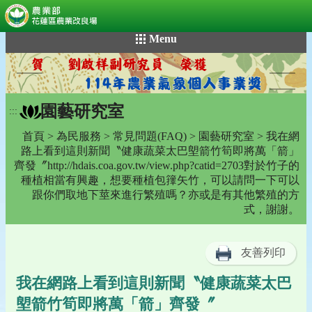
:::
跳
Menu
到
主
要
內
園藝研究室
容
:::
區
首頁
>
為民服務
>
常見問題(FAQ)
>
園藝研究室
> 我在網
塊
路上看到這則新聞〝健康蔬菜太巴塱箭竹筍即將萬「箭」
齊發〞http://hdais.coa.gov.tw/view.php?catid=2703對於竹子的
種植相當有興趣，想要種植包籜矢竹，可以請問一下可以
跟你們取地下莖來進行繁殖嗎？亦或是有其他繁殖的方
式，謝謝。
友善列印
我在網路上看到這則新聞〝健康蔬菜太巴
塱箭竹筍即將萬「箭」齊發〞