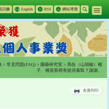
語詞彙
English
RSS
網站導覽
務
>
常見問題(FAQ)
>
園藝研究室
> 馬告（山胡椒）種
子、種苗那裡有提供索取？謝謝。
友善列印