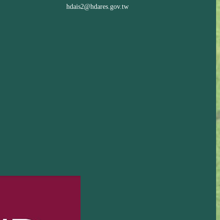
hdais2@hdares.gov.tw