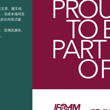
之所有文章、圖文係
果，非經本場同意
載於任何形式媒
示、宣傳及廣告。
任。