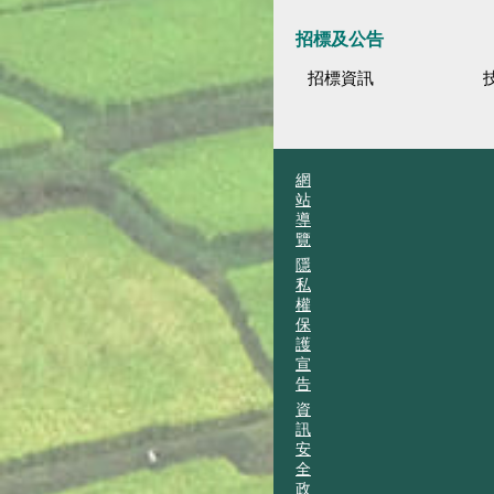
招標及公告
招標資訊
網
站
導
覽
隱
私
權
保
護
宣
告
資
訊
安
全
政