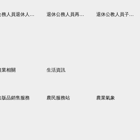
務人員退休人員法施行細則
退休公務人員再任職務
退休公教人員子女教育補助規定
農業相關
生活資訊
出版品銷售服務
農民服務站
農業氣象