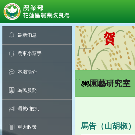
:::
跳
到
最新消息
主
要
農事小幫手
內
容
區
本場簡介
塊
:::
園藝研究室
為民服務
環教e把抓
馬告（山胡椒
重大政策