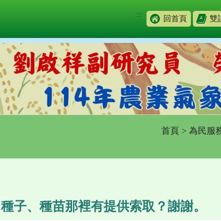
:::
回首頁
雙
首頁
>
為民服
）種子、種苗那裡有提供索取？謝謝。