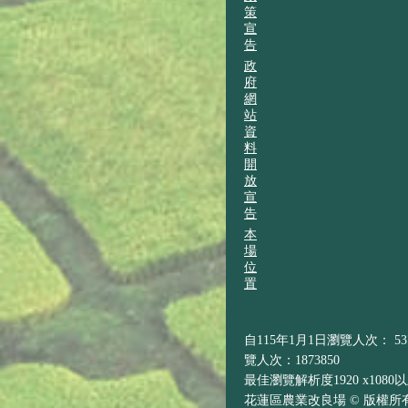
策
宣
告
政
府
網
站
資
料
開
放
宣
告
本
場
位
置
自115年1月1日瀏覽人次： 537
覽人次：1873850
最佳瀏覽解析度1920 x1080
花蓮區農業改良場 © 版權所有 H