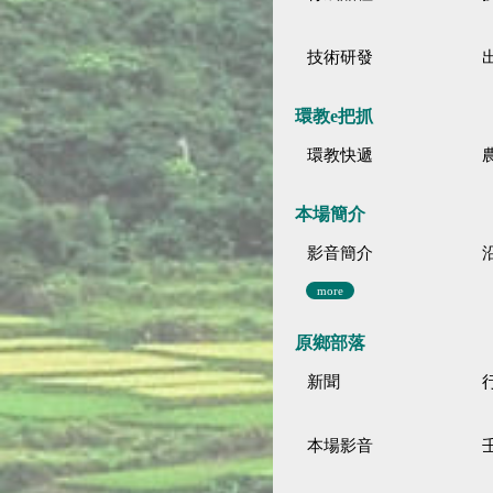
技術研發
環教e把抓
環教快遞
本場簡介
影音簡介
more
原鄉部落
新聞
本場影音