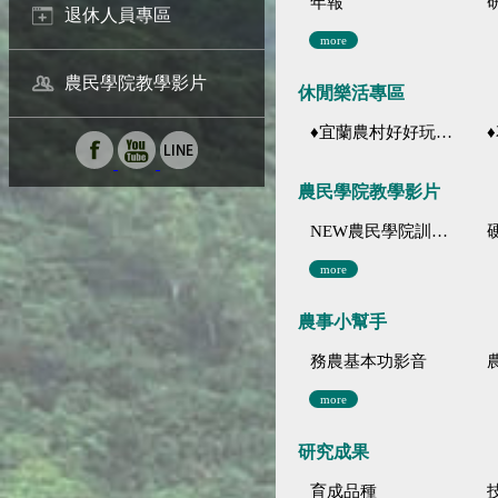
年報
退休人員專區
more
農民學院教學影片
休閒樂活專區
♦宜蘭農村好好玩 ♦「農、藝、山、水」四條遊程推薦
♦花
農民學院教學影片
NEW農民學院訓練影音分類
more
農事小幫手
務農基本功影音
more
研究成果
育成品種