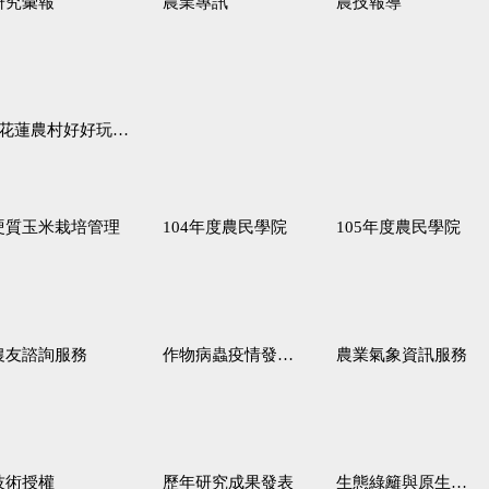
研究彙報
農業專訊
農技報導
蓮農村好好玩♦「原、生、慢、活」四條遊程推薦
硬質玉米栽培管理
104年度農民學院
105年度農民學院
農友諮詢服務
作物病蟲疫情發生預測
農業氣象資訊服務
技術授權
歷年研究成果發表
生態綠籬與原生野花植生毯