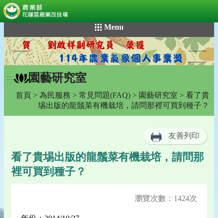
:::
跳
Menu
到
主
要
內
園藝研究室
容
:::
區
首頁
>
為民服務
>
常見問題(FAQ)
>
園藝研究室
> 看了貴
塊
埸出版的龍鬚菜有機栽培，請問那裡可買到種子？
友善列印
看了貴埸出版的龍鬚菜有機栽培，請問那
裡可買到種子？
瀏覽次數：1424次