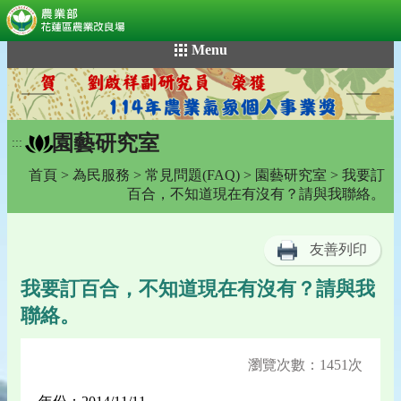
:::
跳
Menu
到
主
要
內
園藝研究室
容
:::
區
首頁
>
為民服務
>
常見問題(FAQ)
>
園藝研究室
> 我要訂
塊
百合，不知道現在有沒有？請與我聯絡。
友善列印
我要訂百合，不知道現在有沒有？請與我
聯絡。
瀏覽次數：1451次