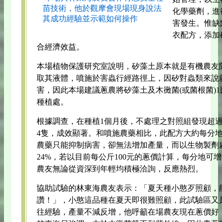
苗技術，他於觀摩會現場現身說法
化學藥劑，進
其成功經驗並示範如何操作
害發生。惟缺
衣配方，添加
合經濟效益。
本場植物保護研究室說明，矽藻土原本就是有機農友
取其液體，噴施於害蟲行經路徑上，因矽對蟲類來說
害，因此本場建議蔥農將矽藻土及木黴菌(或菌根菌)
種植處。
根據調查，在種植1個月後，不處理之對照組發現超過2
4隻，成效顯著。和噴施農藥相比，此配方大約每分地
農藥只能抑制病害，卻無法增加產量，而以生物製劑
24%，若以目前每公斤100元的蔥價計算，每分地可
農友無論從資深到年輕均積極洽詢，反應熱烈。
協助試驗的林東海農友表示：「夏天種小憨歹照顧，
讚！」，小憨這品種在夏天即很難照顧，此試驗區又
往經驗，產量不減反增，他呼籲在場農友現在蔥價好