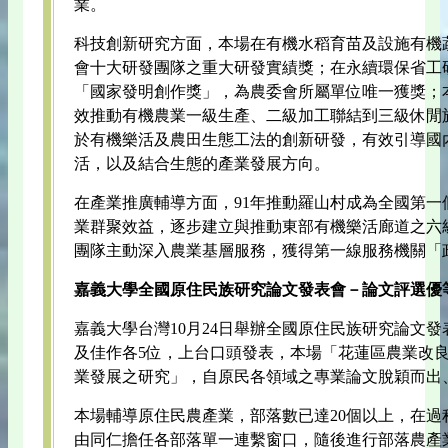
業。
科技創新研究方面，本場在有機水稻育苗及設施有機
會十大研發團隊之重大研發實績獎；在永續環保省工
「國家發明創作獎」，為農委會所屬單位唯一獲獎；本
效推動有機農業一級生產、二級加工聯結到三級休閒
於有機樂活及農田生態工法的創新研發，有效引導國
活，以及結合生態的產業發展方向。
在產業推廣輔導方面，91年推動羅山村成為全國第一
業群聚效益，逐步建立與推動東部有機樂活廊道之六
團隊主動深入農業基層服務，獲得第一線服務機關「
嘉義大學全國原住民族研究論文發表會－論文評選優
嘉義大學台灣10月24日舉辦全國原住民族研究論文
及佳作各5位，上台口頭發表，本場「花蓮區農業改
業發展之研究」，自原民各領域之專業論文脫穎而出
本場輔導原住民農產業，部落數已達20個以上，在過
由同仁擔任各部落單一連繫窗口，隨後進行部落農產