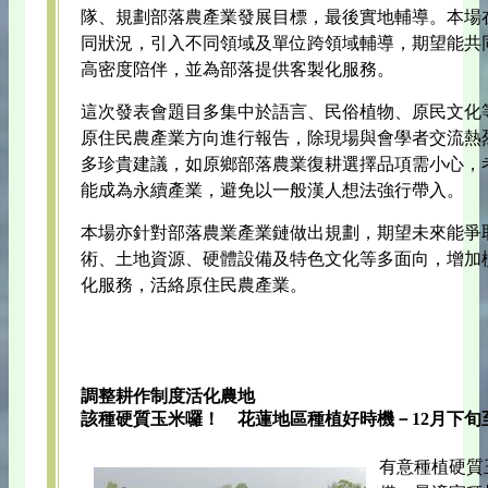
隊、規劃部落農產業發展目標，最後實地輔導。本場
同狀況，引入不同領域及單位跨領域輔導，期望能共
高密度陪伴，並為部落提供客製化服務。
這次發表會題目多集中於語言、民俗植物、原民文化
原住民農產業方向進行報告，除現場與會學者交流熱
多珍貴建議，如原鄉部落農業復耕選擇品項需小心，
能成為永續產業，避免以一般漢人想法強行帶入。
本場亦針對部落農業產業鏈做出規劃，期望未來能爭
術、土地資源、硬體設備及特色文化等多面向，增加
化服務，活絡原住民農產業。
調整耕作制度活化農地
該種硬質玉米囉！ 花蓮地區種植好時機－12月下旬
有意種植硬質