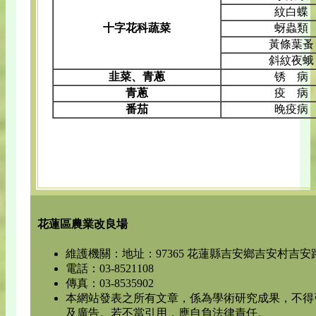
紋白蝶
十字花科蔬菜
蚜蟲類
黃條葉蚤
斜紋夜蛾
韭菜、青蔥
锈 病
青蔥
疫 病
番茄
晚疫病
花蓮區農業改良場
維護機關：地址：97365 花蓮縣吉安鄉吉安村吉安路
電話：03-8521108
傳真：03-8535902
本網站發表之所有文章，係為學術研究成果，不得
及廣告。若不當引用，應自負法律責任。