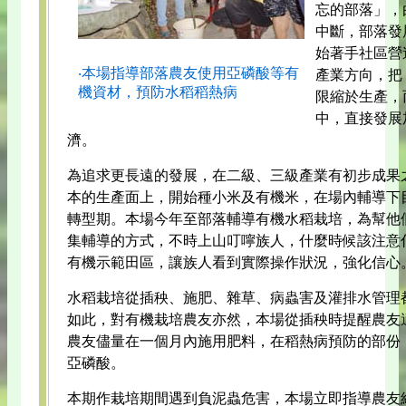
忘的部落」，
中斷，部落發
始著手社區營
‧本場指導部落農友使用亞磷酸等有
產業方向，把
機資材，預防水稻稻熱病
限縮於生產，
中，直接發展
濟。
為追求更長遠的發展，在二級、三級產業有初步成果
本的生產面上，開始種小米及有機米，在場內輔導下
轉型期。本場今年至部落輔導有機水稻栽培，為幫他
集輔導的方式，不時上山叮嚀族人，什麼時候該注意
有機示範田區，讓族人看到實際操作狀況，強化信心
水稻栽培從插秧、施肥、雜草、病蟲害及灌排水管理
如此，對有機栽培農友亦然，本場從插秧時提醒農友
農友儘量在一個月內施用肥料，在稻熱病預防的部份
亞磷酸。
本期作栽培期間遇到負泥蟲危害，本場立即指導農友