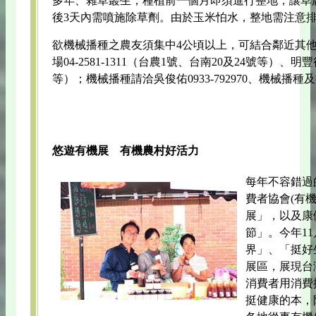
多年、雜草叢生，種植前一個月即須進行整地，讓草腐
後3天內需噴施除草劑。由於玉米怕水，整地需注意
欲機械播種之農友須集中4公頃以上，可結合鄰近其
場04-2581-1311（台農1號、台南20及24號等）、明豐行
等）；機械播種請洽吳俊佑0933-792970、機械播種及採
悠遊有機展 有機農村好活力
每年不容錯過
費者協會(有
展」，以及康
節」。今年1
界」、「挺好
展區，展現台
消費者用消費
挺健康的本，