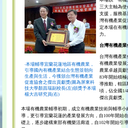
三大主軸為使
支援，服務基
灣有機產業促
定本場在有機
力。
台灣有機產業
台灣有機產業
有機農業發展
‧本場輔導宜蘭花蓮地區有機農業，
引導國內有機產業結合生態並朝向
農業卓越貢獻
生產與生活，今獲頒台灣有機產業
83年開始積
促進協會之傑出貢獻獎(圖為屏東科
導推動，轄區驗
技大學顏昌瑞副校長(左)頒獎予本場
頃，佔全國1
楊大吉研究員(右)
傑出貢獻獎。
本場有機農業輔導初期，成立有機農業技術與輔導小
導，更引導宜蘭花蓮的產業發展方向，自100年開始
礎上，逐步建構東部有機樂活廊道，自102年開始引