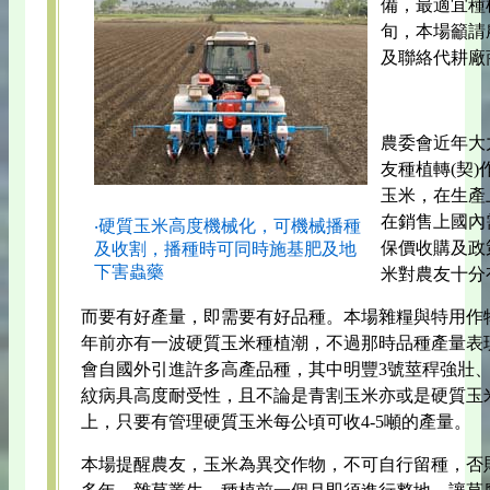
備，最適宜種
旬，本場籲請
及聯絡代耕廠
農委會近年大
友種植轉(契
玉米，在生產
在銷售上國內
‧硬質玉米高度機械化，可機械播種
保價收購及政
及收割，播種時可同時施基肥及地
下害蟲藥
米對農友十分
而要有好產量，即需要有好品種。本場雜糧與特用作物
年前亦有一波硬質玉米種植潮，不過那時品種產量表
會自國外引進許多高產品種，其中明豐3號莖稈強壯
紋病具高度耐受性，且不論是青割玉米亦或是硬質玉
上，只要有管理硬質玉米每公頃可收4-5噸的產量。
本場提醒農友，玉米為異交作物，不可自行留種，否則