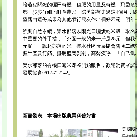
培過程關鍵的曬田時機，穗肥的用量及時機，飛蝨危
都一步步仔細地叮嚀農民，陪著部落走過這4個月，終
望藉由這份成果為其他慣行農友作出個好示範，明年
強調自然永續，樂水部落以陽光日曬烘乾米穀，取名
中重要的伴手禮，「外面一般的米一斤是28元，但我
元呢！」說起部落的米，樂水社區發展協會曾勝二總
握生產及行銷、擺脫盤商剝削，高聲疾呼：「自己當
樂水部落的有機日曬米即將開始販售，歡迎消費者試
發展協會0912-712142。
新書發表 本場出版農業科普好書
美國國
是個雙