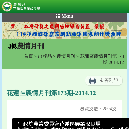
:::
跳
Menu
到
主
要
內
農情月刊
容
:::
區
首頁
>
出版品
>
農情月刊
> 花蓮區農情月刊第173
塊
期-2014.12
友善列印
花蓮區農情月刊第173期-2014.12
瀏覽次數：2894次