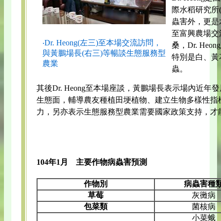
際水稻研究所(
蟲害外，更是
至富興農場交
‧Dr. Heong(左三)至本場交流訪問，
桑，Dr. H
與黃鵬場長(右三)等暢談生態服務型
特別是白、黃
農業
蟲。
其後Dr. Heong至本場座談，黃鵬場長表示場內近
生態面，輔導農友種植田埂植物、建立生物多樣性指標等，
力，另亦表示生態服務型農業需要國家政策支持，才
104年1月 主要作物病蟲害預測
作物別
病蟲害種
草莓
灰黴病
包菜類
菌核病
小菜蛾