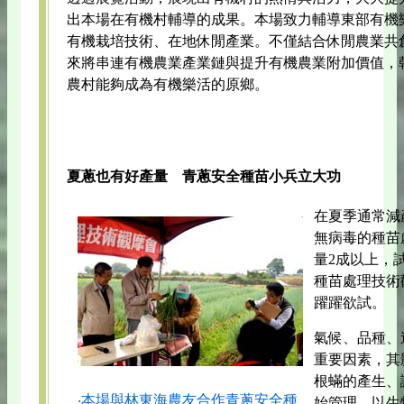
出本場在有機村輔導的成果。本場致力輔導東部有機
有機栽培技術、在地休閒產業。不僅結合休閒農業共
來將串連有機農業產業鏈與提升有機農業附加價值，
農村能夠成為有機樂活的原鄉。
夏蔥也有好產量 青蔥安全種苗小兵立大功
在夏季通常減
無病毒的種苗
量2成以上，試
種苗處理技術
躍躍欲試。
氣候、品種、
重要因素，其
根蟎的產生、
‧本場與林東海農友合作青蔥安全種
始管理，以生