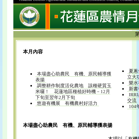
第
本月內容
夏蔥
本場盡心助農民 有機、原民輔導獲
立大
表揚
樂水
調整耕作制度活化農地 該種硬質玉
新書
米囉！ 花蓮地區種植好時機－12月
IRR
下旬至翌年2月下旬
交流
悠遊有機展 有機農村好活力
10
本場盡心助農民 有機、原民輔導獲表揚
本場以「有機