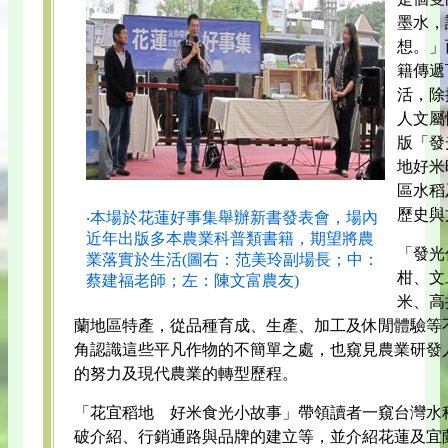
墨水，
想。」
籍傳遞
活，除
人文屬
版「發
地好米
區水稻
歷史與
‧本場於花蓮好事集舉辦新書發表會，場內
近年出版多本農業科普類書籍，期望將農
「發光
業落實於生活(圖右：范美玲副場長；中：
柑、文
蔡建福老師；左：陳文富農友)
米、高
蘭地區特產，從品種育成、生產、加工及休閒體驗等
角認識這些平凡作物的不簡單之處，也窺見農業研發
的努力及現代農業的轉型歷程。
「花宜稻地 好米食光小故事」帶領讀者一窺台灣水
破介紹、行銷通路與品牌的建立等，並介紹花蓮及宜