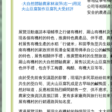
各地從事有機
‧大自然體驗農家林淑萍(右一)用泥
公司等相關產
火山豆腐製作豆腐乳大受好評
安全的農產品
展覽活動邀請本場輔導之行健有機村、羅山有機村及
現各個有機村的特色，推廣特色農產品、伴手禮、農
村展售有機生產的水稻「行健米」和當季魚茭共生栽
南有機村的家政班班長潘金菊運用傳承自公公的鹹鴨
的特色，展售相關伴手禮，推廣豐南村的生態旅遊、
羅山有機村的大自然體驗農家，展售以泥火山豆腐所
色伴手禮，包含手工梅醬、梅醋、有機大豆等等。
由於受先前食安議題的影響，現場許多民眾紛紛前來
共生的茭白筍、泥火山豆腐乳或是古早味的鹹鴨蛋，
然好味道，反應相當熱烈瞬間銷售一空、供不應求。
農家交換資訊直接訂購，更有多家廠商與旅行社前來
展有機村的行銷通路與知名度。
透過展覽活動，展現出有機村的熱情與活力，大大提