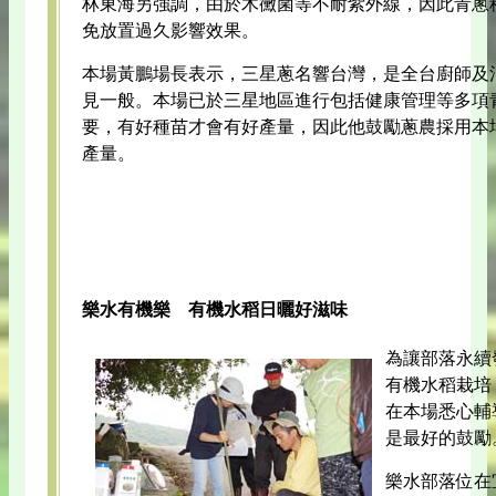
林東海另強調，由於木黴菌等不耐紫外線，因此青蔥
免放置過久影響效果。
本場黃鵬場長表示，三星蔥名響台灣，是全台廚師及
見一般。本場已於三星地區進行包括健康管理等多項
要，有好種苗才會有好產量，因此他鼓勵蔥農採用本
產量。
樂水有機樂 有機水稻日曬好滋味
為讓部落永續
有機水稻栽培
在本場悉心輔
是最好的鼓勵
樂水部落位在