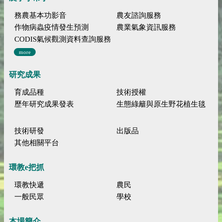
務農基本功影音
農友諮詢服務
作物病蟲疫情發生預測
農業氣象資訊服務
CODIS氣候觀測資料查詢服務
more
研究成果
育成品種
技術授權
歷年研究成果發表
生態綠籬與原生野花植生毯
技術研發
出版品
其他相關平台
環教e把抓
環教快遞
農民
一般民眾
學校
本場簡介