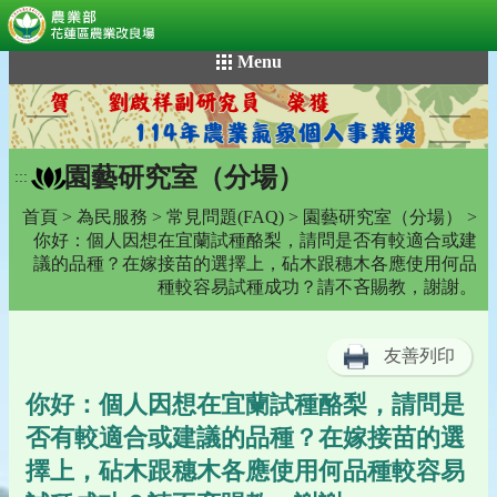
:::
跳
Menu
到
主
要
內
園藝研究室（分場）
容
:::
區
首頁
>
為民服務
>
常見問題(FAQ)
>
園藝研究室（分場）
>
塊
你好：個人因想在宜蘭試種酪梨，請問是否有較適合或建
議的品種？在嫁接苗的選擇上，砧木跟穗木各應使用何品
種較容易試種成功？請不吝賜教，謝謝。
友善列印
你好：個人因想在宜蘭試種酪梨，請問是
否有較適合或建議的品種？在嫁接苗的選
擇上，砧木跟穗木各應使用何品種較容易