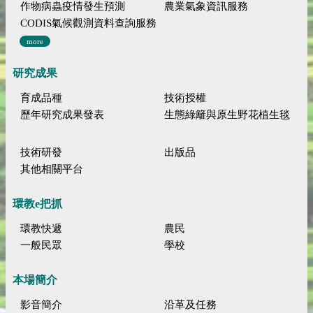
作物病蟲疫情發生預測
農業氣象資訊服務
CODIS氣候觀測資料查詢服務
more
研究成果
育成品種
技術授權
歷年研究成果發表
生態綠籬與原生野花植生毯
技術研發
出版品
其他相關平台
環教e把抓
環教快遞
農民
一般民眾
學校
本場簡介
影音簡介
沿革及任務