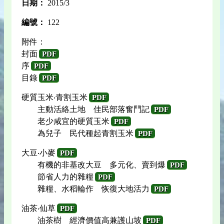
日期：
2015/3
編號：
122
附件：
封面
PDF
序
PDF
目錄
PDF
硬質玉米‧青割玉米
PDF
主動活絡土地 佳民部落奮鬥記
PDF
老少咸宜的硬質玉米
PDF
為兒子 民代種起青割玉米
PDF
大豆‧小麥
PDF
有機的非基改大豆 多元化、賣到爆
PDF
節省人力的雜糧
PDF
雜糧、水稻輪作 恢復大地活力
PDF
油茶‧仙草
PDF
油茶樹 經濟價值高兼護山坡
PDF