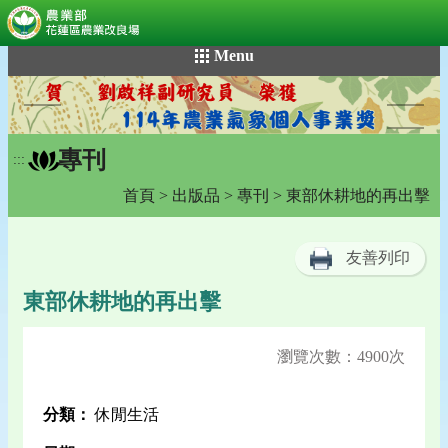
:::
跳
Menu
到
主
要
內
專刊
容
:::
區
首頁
>
出版品
>
專刊
> 東部休耕地的再出擊
塊
友善列印
東部休耕地的再出擊
瀏覽次數：4900次
分類：
休閒生活