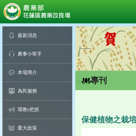
:::
跳
到
最新消息
主
要
農事小幫手
內
容
區
本場簡介
塊
專刊
:::
為民服務
環教e把抓
保健植物之栽
重大政策