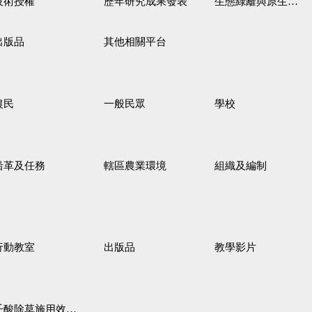
技術授權
歷年研究成果發表
生態綠籬與原生野花植生毯
出版品
其他相關平台
農民
一般民眾
學校
沿革及任務
轄區農業環境
組織及編制
行動教室
出版品
教學影片
壬酸除草施用效果觀察