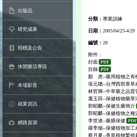
出版品
分類：
專業訓練
研究成果
日期：
2005/04/25-4/29
編號：
28
招標及公告
附件：
封面
PDF
休閒樂活專區
目錄
PDF
顏 虎--藥用植物之有
張元聰--台灣西部香
本場影音
林哲輝--中草藥之品質
蕭玉田--保健植物藥草
就業資訊
郭昭麟--保健生藥簡介
郭昭麟--保健植物之
李世滄--藥膳保健
PDF
網路資源
羅李烟--保健植物加
蔡月夏--香草植物繁