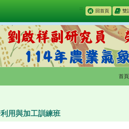
:::
回首頁
雙
首頁
培利用與加工訓練班