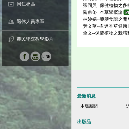
同仁專區
張同吳--保健植物之
闕甫伈--本草學概論
P
林妙娟--藥膳食譜之開
退休人員專區
黃文華--君達香草健康
全文--保健植物之栽
農民學院教學影片
最新消息
本場新聞
出版品