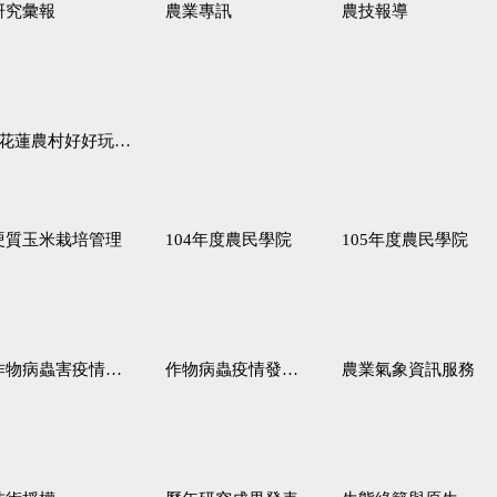
研究彙報
農業專訊
農技報導
蓮農村好好玩♦「原、生、慢、活」四條遊程推薦
硬質玉米栽培管理
104年度農民學院
105年度農民學院
作物病蟲害疫情警報
作物病蟲疫情發生預測
農業氣象資訊服務