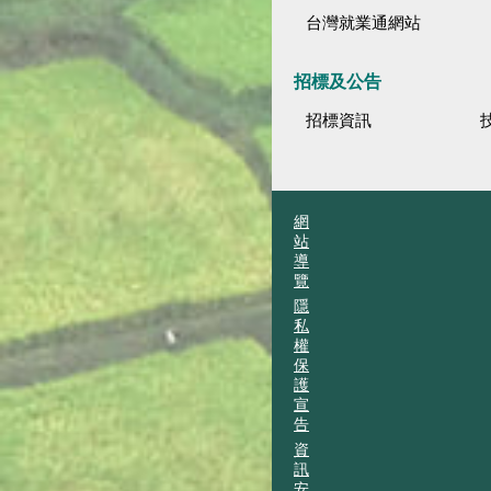
台灣就業通網站
招標及公告
招標資訊
網
站
導
覽
隱
私
權
保
護
宣
告
資
訊
安