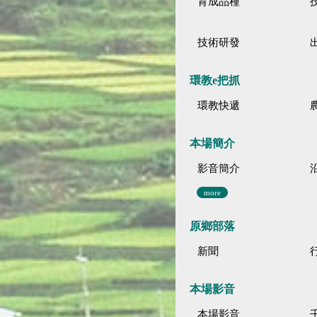
育成品種
技術研發
環教e把抓
環教快遞
本場簡介
影音簡介
more
原鄉部落
新聞
本場影音
本場影音