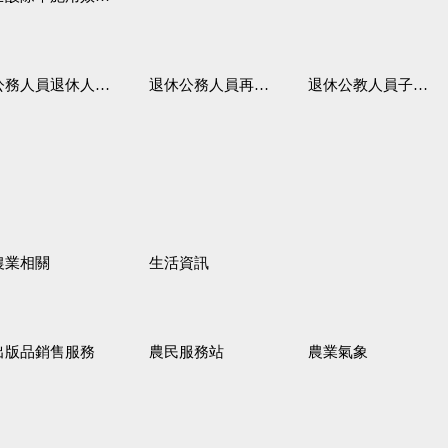
務人員退休人員法施行細則
退休公務人員再任職務
退休公教人員子女教育補助規定
農業相關
生活資訊
出版品銷售服務
農民服務站
農業氣象