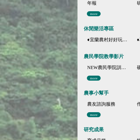
年報
more
休閒樂活專區
♦宜蘭農村好好玩 ♦「農、藝、山、水」四條遊程推薦
♦花
農民學院教學影片
NEW農民學院訓練影音分類
more
農事小幫手
農友諮詢服務
more
研究成果