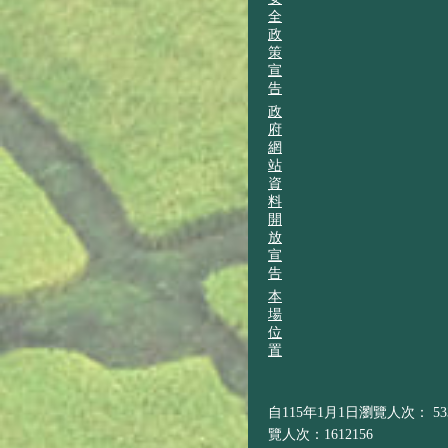
全
政
策
宣
告
政
府
網
站
資
料
開
放
宣
告
本
場
位
置
自115年1月1日瀏覽人次： 533
覽人次：1612156