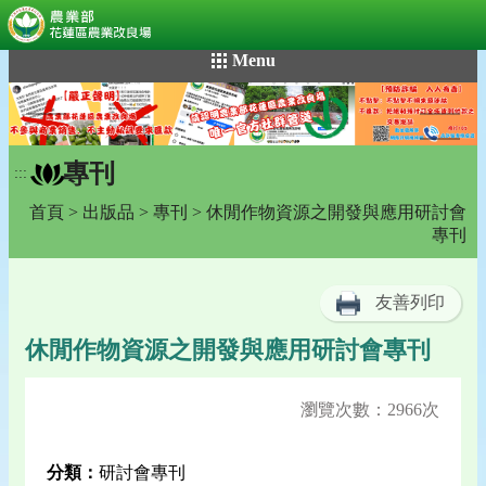
:::
跳
Menu
到
主
要
內
專刊
容
:::
區
首頁
>
出版品
>
專刊
> 休閒作物資源之開發與應用研討會
塊
專刊
友善列印
休閒作物資源之開發與應用研討會專刊
瀏覽次數：2966次
分類：
研討會專刊