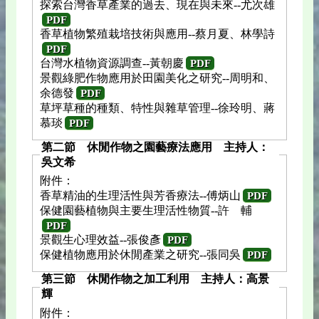
探索台灣香草產業的過去、現在與未來--尤次雄
PDF
香草植物繁殖栽培技術與應用--蔡月夏、林學詩
PDF
台灣水植物資源調查--黃朝慶
PDF
景觀綠肥作物應用於田園美化之研究--周明和、
余德發
PDF
草坪草種的種類、特性與雜草管理--徐玲明、蔣
慕琰
PDF
第二節 休閒作物之園藝療法應用 主持人：
吳文希
附件：
香草精油的生理活性與芳香療法--傅炳山
PDF
保健園藝植物與主要生理活性物質--許 輔
PDF
景觀生心理效益--張俊彥
PDF
保健植物應用於休閒產業之研究--張同吳
PDF
第三節 休閒作物之加工利用 主持人：高景
輝
附件：