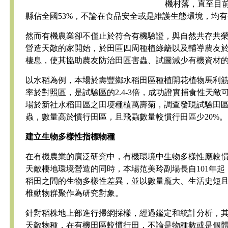
機村落，直至目
縣佔全國53%，不論在食品安全或是維護生態環境，均
然而有機農業卻不僅止於符合有機驗證，與自然共存共
營造天敵的家開始，於田區四周種植綠籬以及輔導農友
棲息，使其協助農友防治田區害蟲、試圖減少有機資材
以水稻為例，本場於壽豐鄉水稻田區種植開花植物馬利
率於對照區，是試驗區的2.4-3倍，成功證實捕食性天
場於新社水稻田區之田埂種植萬壽菊，調查發現試驗田
蟲，數量高於慣行田區，且飛蝨數量較慣行田區少20%。
建立生物多樣性指標物種
在有機農業的廣泛研究中，有機環境中生物多樣性應較
天敵棲地環境營造的同時，本場范美玲副場長自101年
稻田之間的生物多樣性差異，並以數量龐大、生活史短
椎動物群聚作為研究對象。
針對稻株地上部進行掃網採樣，經過鑑定和統計分析，
天敵物種，在有機田區較慣行田，不論是物種數或是個