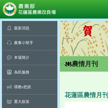
:::
跳
到
最新消息
主
要
農事小幫手
內
容
區
本場簡介
塊
農情月刊
:::
為民服務
環教e把抓
花蓮區農情月刊第1
重大政策