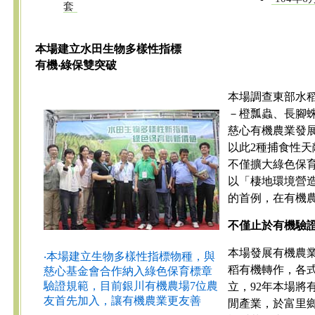
套
本場建立水田生物多樣性指標
有機‧綠保雙突破
本場調查東部水
－橙瓢蟲、長腳
慈心有機農業發
以此2種捕食性
不僅擴大綠色保
以「棲地環境營
的首例，在有機
不僅止於有機驗
本場發展有機農業
‧本場建立生物多樣性指標物種，與
稻有機轉作，各
慈心基金會合作納入綠色保育標章
驗證規範，目前銀川有機農場7位農
立，92年本場將
友首先加入，讓有機農業更友善
閒產業，於富里