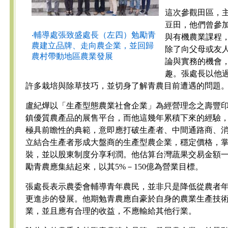
這次參觀田區，
豆田，他們曾參
‧輔導處張致盛處長（左四）勉勵青
與有機農業課程
農建立品牌、走向農企業，並回歸
除了向父母或友
農村帶動地區農業發展
論與實務的機會
趣。張處長以他
許多栽培與除草技巧，並切身了解青農目前遭遇的問題
盧紀燁以「生產型態農業社會企業」為經營理念之壽豐
鎮優質農產品的展售平台，而他這幾年累積下來的經驗
極具前瞻性的典範，意即應打破生產者、中間通路商、
立結合生產者形成大盤商的生產型農企業，穩定價格，
裝，並以股東制度分享利潤。他估算台灣蔬果交易金額一年
勵青農應集結起來，以其5%－150億為營業目標。
張處長表示農委會輔導青年農民，並非只是降低從農者
更進步的發展。他期勉青農應自豪於自身的農業生產技
業，並且應有合理的收益，不應輸給其他行業。