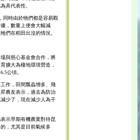
認為具代表性。
，同時由於牠們都是容易觀
干擾，數量上便會大幅減
視牠們在稻田出沒的情況。
本場與慈心基金會合作，將
保育擴大為棲地環境營造，
.5公頃。
草工作，田間瓢蟲增多、飛
俊昇農友表示，過去為防治
也減少了，現在減少人為干
她表示早期有機農業對待昆
存的，尤其是目前氣候多