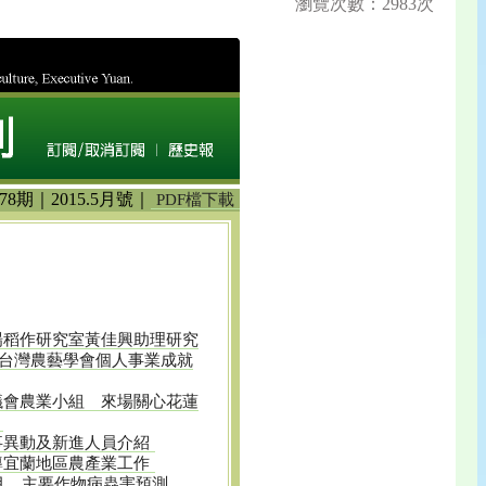
瀏覽次數：2983次
78期｜2015.5月號｜
PDF檔下載
場稻作研究室黃佳興助理研究
台灣農藝學會個人事業成就
議會農業小組 來場關心花蓮
事異動及新進人員介紹
導宜蘭地區農產業工作
6月 主要作物病蟲害預測