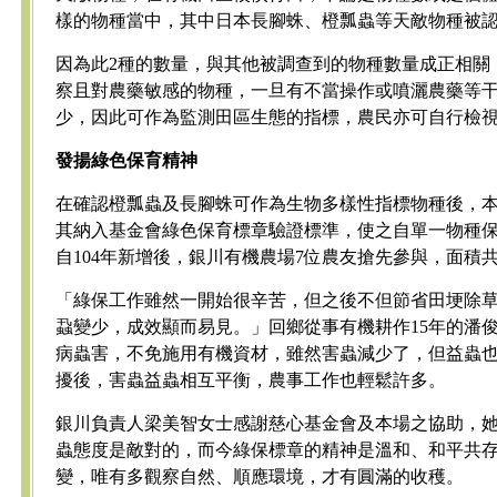
樣的物種當中，其中日本長腳蛛、橙瓢蟲等天敵物種被
因為此2種的數量，與其他被調查到的物種數量成正相關
察且對農藥敏感的物種，一旦有不當操作或噴灑農藥等
少，因此可作為監測田區生態的指標，農民亦可自行檢
發揚綠色保育精神
在確認橙瓢蟲及長腳蛛可作為生物多樣性指標物種後，
其納入基金會綠色保育標章驗證標準，使之自單一物種
自104年新增後，銀川有機農場7位農友搶先參與，面積共6
「綠保工作雖然一開始很辛苦，但之後不但節省田埂除
蝨變少，成效顯而易見。」回鄉從事有機耕作15年的潘
病蟲害，不免施用有機資材，雖然害蟲減少了，但益蟲
擾後，害蟲益蟲相互平衡，農事工作也輕鬆許多。
銀川負責人梁美智女士感謝慈心基金會及本場之協助，
蟲態度是敵對的，而今綠保標章的精神是溫和、和平共
變，唯有多觀察自然、順應環境，才有圓滿的收穫。