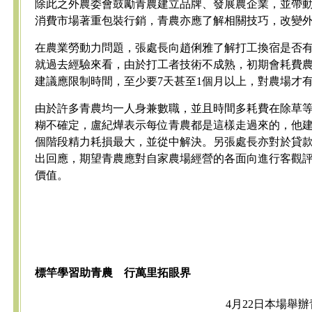
除此之外農委會鼓勵青農建立品牌、發展農企業，並帶
消費市場著重包裝行銷，青農亦應了解相關技巧，改變
在農業勞動力問題，張處長向趙俐雅了解打工換宿是否
就過去經驗來看，由於打工者技術不成熟，初期會耗費
建議應限制時間，至少要7天甚至1個月以上，對農場才
由於許多青農均一人身兼數職，並且時間多耗費在除草
糊不確定，盧紀燁表示每位青農都是這樣走過來的，他
個階段精力耗損最大，並從中解決。另張處長亦對於貸
出回應，期望青農應對自家農場經營的各面向進行客觀
價值。
標竿學習助青農 行萬里拓眼界
4月22日本場舉