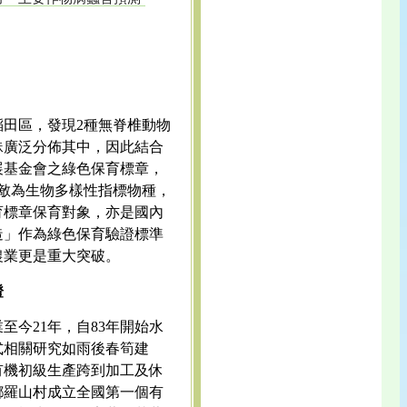
稻田區，發現2種無脊椎動物
蛛廣泛分佈其中，因此結合
展基金會之綠色保育標章，
天敵為生物多樣性指標物種，
育標章保育對象，亦是國內
造」作為綠色保育驗證標準
農業更是重大突破。
證
至今21年，自83年開始水
式相關研究如雨後春筍建
有機初級生產跨到加工及休
鄉羅山村成立全國第一個有