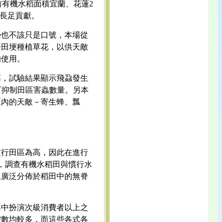
前有機水稻面積宜蘭、花蓮2
有長足貢獻。
榮也不該只是口號，本場從
於田埂種植草花，以供天敵
的使用。
筋，試驗結果顯示飛蝨發生
敵可抑制田區害蟲數量。另本
區內的天敵－寄生蜂、瓢
慣行田區為高，因此在進行
起，調查有機水稻田與慣行水
且廣泛分佈於稻田中的無脊
其中扮演次級消費者以上之
體數均較多，而這些各式各