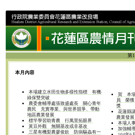
第1
本月內容
本場建立水田生物多樣性指標 有機‧
賀 本
綠保雙突破
員 榮獲
農委會輔導處張致盛處長 關心青年
獎
農民 充實專業、與世界競爭、帶動
花蓮縣
地區農業發展
農業發展
標竿學習助青農 行萬里拓眼界
本場人
黃豆外觀 無關基改或非基改
加強輔
三星有機梨農廖俊欽 防病驅蟲有一
104年