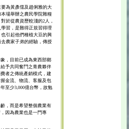
主要為黃彥儒及趙俐雅的大
加本場舉辦之農民學院雜糧
，對於從農資歷較淺的2人，
人學習，是難得正規習得理
，也引起他們種植大豆的興
過去農家子弟的經驗，傳授
。
印象，目前已成為東西部鄉
，給予共同奮鬥之青農夥伴
消費者之傳統產銷模式，建
掌握金流、物流、客服及包
至少3,000億台幣，故勉
年齡，而是希望整個農業有
術，因為農業也是一門專