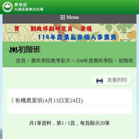
:::
跳
Menu
到
主
要
內
初階班
容
:::
區
首頁
>
農民學院教學影片
>
104年度農民學院
> 初階班
塊
友善列印
有機農業班(4月13日至24日)
共1筆資料，第1
/
1頁，每頁顯示20筆