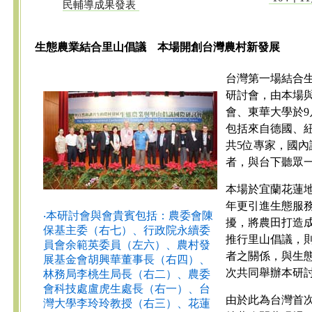
民輔導成果發表
生態農業結合里山倡議 本場開創台灣農村新發展
台灣第一場結合
研討會，由本場
會、東華大學於9
包括來自德國、
共5位專家，國
者，與台下聽眾
本場於宜蘭花蓮地
年更引進生態服
‧本研討會與會貴賓包括：農委會陳
擾，將農田打造
保基主委（右七）、行政院永續委
推行里山倡議，則
員會余範英委員（左六）、農村發
者之關係，與生
展基金會胡興華董事長（右四）、
次共同舉辦本研
林務局李桃生局長（右二）、農委
會科技處盧虎生處長（右一）、台
由於此為台灣首
灣大學李玲玲教授（右三）、花蓮