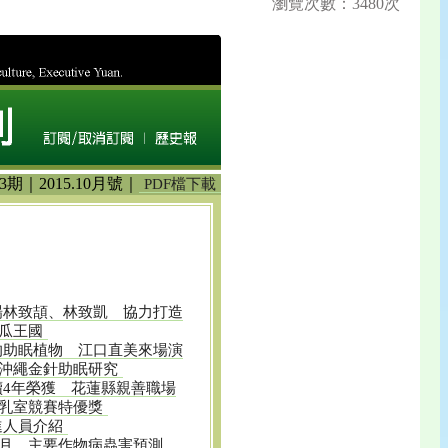
瀏覽次數：3480次
3期｜2015.10月號｜
PDF檔下載
場林致頡、林致凱 協力打造
瓜王國
的助眠植物 江口直美來場演
沖繩金針助眠研究
續4年榮獲 花蓮縣親善職場
乳室競賽特優獎
進人員介紹
11月 主要作物病蟲害預測