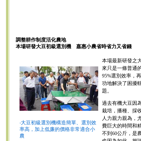
調整耕作制度活化農地
本場研發大豆初級選別機 嘉惠小農省時省力又省錢
本場最新研發之
來只是一條普通
95%選別效率，
功地解決了困擾
題。
過去有機大豆因
栽培，播種、採
人力親力親為，
‧大豆初級選別機構造簡單、選別效
費巨大的時間和
率高，加上低廉的價格非常適合小
不到60公斤，是
農
也因為如此，把