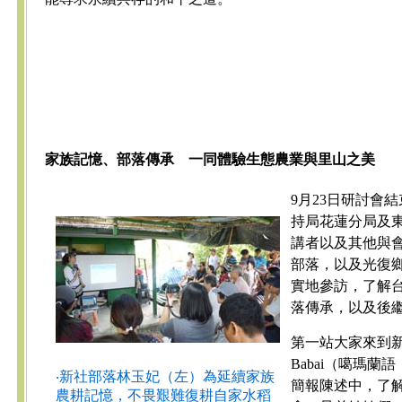
家族記憶、部落傳承 一同體驗生態農業與里山之美
9月23日研討會
持局花蓮分局及東
講者以及其他與
部落，以及光復鄉富
實地參訪，了解
落傳承，以及後
第一站大家來到
Babai（噶瑪
‧新社部落林玉妃（左）為延續家族
簡報陳述中，了
農耕記憶，不畏艱難復耕自家水稻