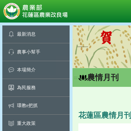
:::
跳
到
最新消息
主
要
農事小幫手
內
容
區
本場簡介
塊
農情月刊
:::
為民服務
環教e把抓
花蓮區農情月刊第1
重大政策