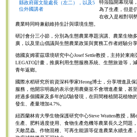
特蒞臨開幕現場
縣政府羅文龍處長（左二），以及5
位外國講者
為了生產，但是
在收入是相對弱
農業時同時兼顧維持生計與環境生態。
研討會分三小節，分別為生態農業專題演講、農業生物
廣，以及里山倡議與生態農業政策與實務工作者經驗分
德國亥姆霍茲環境研究中心Josef Settle教授，主持於
LEGATO計畫，推廣利用生態服務系統、生態旅遊等，
青年返鄉。
國際水稻研究所前資深科學家Heong博士，分享增進及
服務，他開宗明義的表示使用農藥並不會增進產量，甚
經過多個國家及多年的試驗發現，在田間種植開花植物的
發生、產量增加4.7%。
紐西蘭林肯大學生物保護研究中心Steve Wratten教
生產、肥料過度使用、食物生產危機等農業長久之問題
天敵昆蟲、作物混種、可再生能源等促進農業永續生產