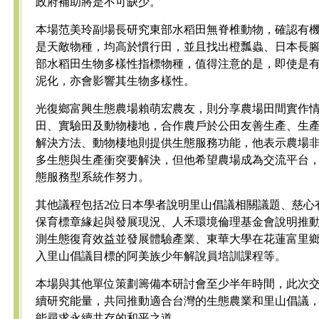
政府補助將是不可缺少。
本場范美玲副場長研究東部水稻田無脊椎動物，確認有
是天敵物種，均高於慣行田，並且找出橙瓢蟲、日本長
部水稻田生物多樣性指標物種，值得注意的是，即使是
泥化，亦會影響其生物多樣性。
光復鄉富興生態農場賴萌宏農友，則分享農場田間實作
田、實驗田及動物棲地，合作農戶於公田友善生產、生
解決方法、動物棲地則提供生態服務功能，他表示農場
多生態與生產衝突要解決，但他希望農場成為交流平台
態服務型系統作努力。
其他議程包括2位日本學者說明里山倡議相關議題、慈心
保育標章緣起與發展現況、人禾環境倫理基金會說明推
測生態復育效益並發展體驗產業、東華大學在花蓮富里
入里山倡議目標的阿美族少年解說員培訓課程等。
本場與其他單位策劃籌備本研討會至少半年時間，此次
續研究能量，共同推動適合台灣的生態農業和里山倡議
能尋求永續共存的和平之道。