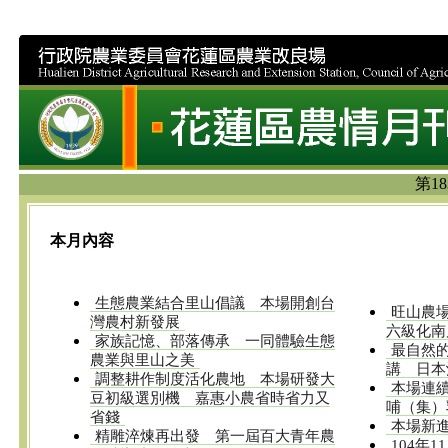
第18
本月內容
生態農業結合里山倡議 本場開創台
旺山農
灣農村新發展
六級化南
家族記憶、部落傳承 一同體驗生態
最自然
農業與里山之美
講 日本
調整耕作制度活化農地 本場研發大
本場連
豆初級選別機 嘉惠小農省時省力又
哺（集）
省錢
本場新
精雕淬煉再出發 第一屆百大青年農
104年