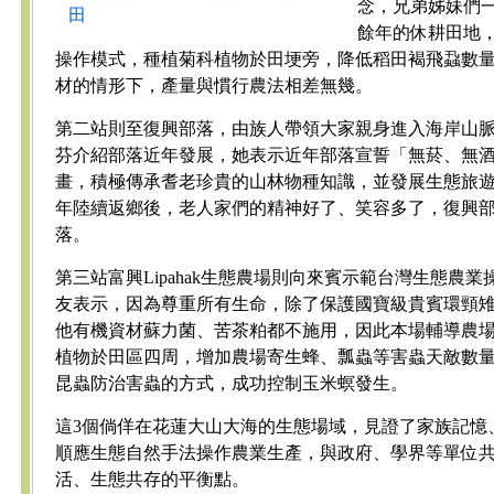
念，兄弟姊妹們
田
餘年的休耕田地
操作模式，種植菊科植物於田埂旁，降低稻田褐飛蝨數
材的情形下，產量與慣行農法相差無幾。
第二站則至復興部落，由族人帶領大家親身進入海岸山
芬介紹部落近年發展，她表示近年部落宣誓「無菸、無
畫，積極傳承耆老珍貴的山林物種知識，並發展生態旅
年陸續返鄉後，老人家們的精神好了、笑容多了，復興
落。
第三站富興Lipahak生態農場則向來賓示範台灣生態農
友表示，因為尊重所有生命，除了保護國寶級貴賓環頸
他有機資材蘇力菌、苦茶粕都不施用，因此本場輔導農
植物於田區四周，增加農場寄生蜂、瓢蟲等害蟲天敵數
昆蟲防治害蟲的方式，成功控制玉米螟發生。
這3個倘佯在花蓮大山大海的生態場域，見證了家族記憶
順應生態自然手法操作農業生產，與政府、學界等單位
活、生態共存的平衡點。