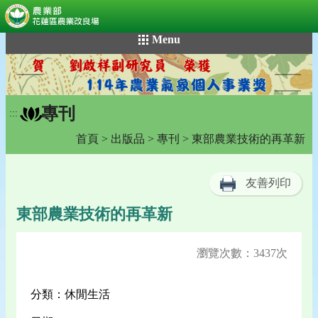
:::
跳
Menu
到
主
要
內
專刊
容
:::
區
首頁
>
出版品
>
專刊
> 東部農業技術的再革新
塊
友善列印
東部農業技術的再革新
瀏覽次數：3437次
分類：休閒生活