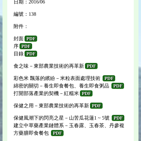
日期：2016/06
編號：138
附件：
封面
PDF
序
PDF
目錄
PDF
食之味－東部農業技術的再革新
PDF
彩色米 飄落的繽紛－米粒表面處理技術
PDF
綿密的關切－養生即食餐包、養生即食粥品
PDF
打開部落產業的契機－紅糯米
PDF
保健之用－東部農業技術的再革新
PDF
保健風潮下的閃亮之星－山苦瓜花蓮1 ~ 5號
PDF
建立中草藥產業鏈體系－玉春露、玉春茶、丹參複
方藥膳即食餐包
PDF