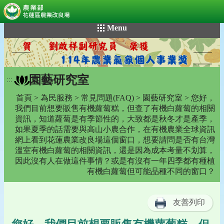
:::
跳
Menu
到
主
要
內
園藝研究室
容
:::
區
首頁
>
為民服務
>
常見問題(FAQ)
>
園藝研究室
> 您好，
塊
我們目前想要販售有機蘿蔔糕，但查了有機白蘿蔔的相關
資訊，知道蘿蔔是有季節性的，大致都是秋冬才是產季，
如果夏季的話需要與高山小農合作，在有機農業全球資訊
網上看到花蓮農業改良場這個窗口，想要請問是否有台灣
溫室有機白蘿蔔的相關資訊，還是因為成本考量不划算，
因此沒有人在做這件事情？或是有沒有一年四季都有種植
有機白蘿蔔但可能品種不同的窗口？
友善列印