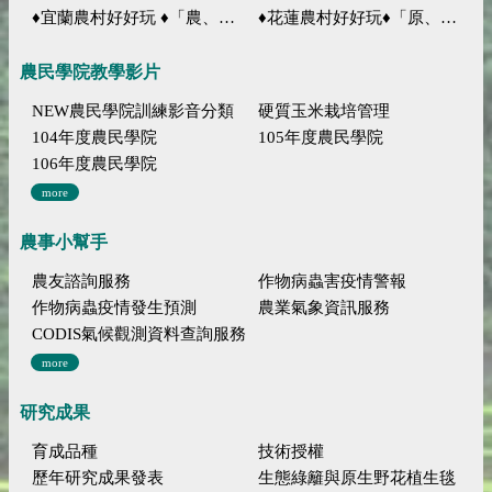
♦宜蘭農村好好玩 ♦「農、藝、山、水」四條遊程推薦
♦花蓮農村好好玩♦「原、生、慢、活」四條遊程推薦
農民學院教學影片
NEW農民學院訓練影音分類
硬質玉米栽培管理
104年度農民學院
105年度農民學院
106年度農民學院
more
農事小幫手
農友諮詢服務
作物病蟲害疫情警報
作物病蟲疫情發生預測
農業氣象資訊服務
CODIS氣候觀測資料查詢服務
more
研究成果
育成品種
技術授權
歷年研究成果發表
生態綠籬與原生野花植生毯