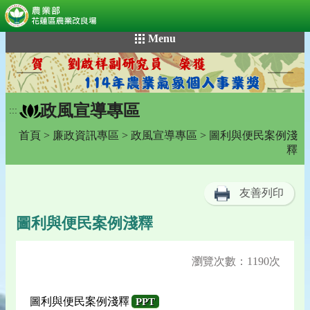
:::
跳
Menu
到
主
要
內
政風宣導專區
容
:::
區
首頁
>
廉政資訊專區
>
政風宣導專區
> 圖利與便民案例淺
塊
釋
友善列印
圖利與便民案例淺釋
瀏覽次數：1190次
圖利與便民案例淺釋
PPT