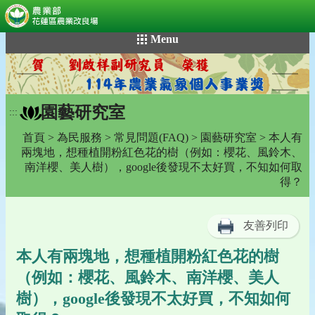
:::
跳
Menu
到
主
要
內
園藝研究室
容
:::
區
首頁
>
為民服務
>
常見問題(FAQ)
>
園藝研究室
> 本人有
塊
兩塊地，想種植開粉紅色花的樹（例如：櫻花、風鈴木、
南洋櫻、美人樹），google後發現不太好買，不知如何取
得？
友善列印
本人有兩塊地，想種植開粉紅色花的樹
（例如：櫻花、風鈴木、南洋櫻、美人
樹），google後發現不太好買，不知如何