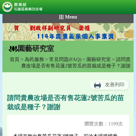
:::
跳
Menu
到
主
要
內
園藝研究室
容
:::
區
首頁
>
為民服務
>
常見問題(FAQ)
>
園藝研究室
> 請問貴
塊
農改場是否有售花蓮2號苦瓜的苗栽或是種子？謝謝
友善列印
請問貴農改場是否有售花蓮2號苦瓜的苗
栽或是種子？謝謝
瀏覽次數：1199次