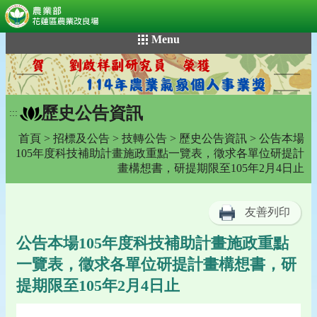
:::
跳
Menu
到
主
要
內
歷史公告資訊
容
:::
區
首頁
>
招標及公告
>
技轉公告
>
歷史公告資訊
> 公告本場
塊
105年度科技補助計畫施政重點一覽表，徵求各單位研提計
畫構想書，研提期限至105年2月4日止
友善列印
公告本場105年度科技補助計畫施政重點
一覽表，徵求各單位研提計畫構想書，研
提期限至105年2月4日止