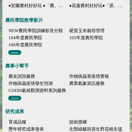
♦宜蘭農村好好玩 ♦「農、藝、山、水」四條遊程推薦
♦花蓮農村好好玩♦「原、生、慢、活」四條遊程推薦
農民學院教學影片
NEW農民學院訓練影音分類
硬質玉米栽培管理
104年度農民學院
105年度農民學院
106年度農民學院
more
農事小幫手
農友諮詢服務
作物病蟲害疫情警報
作物病蟲疫情發生預測
農業氣象資訊服務
CODIS氣候觀測資料查詢服務
more
研究成果
育成品種
技術授權
歷年研究成果發表
生態綠籬與原生野花植生毯