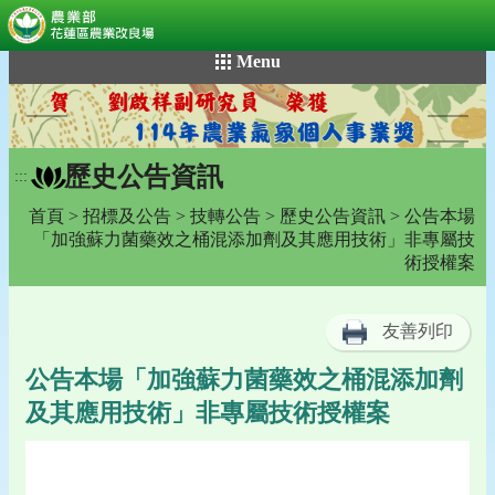
:::
跳
Menu
到
主
要
內
歷史公告資訊
容
:::
區
首頁
>
招標及公告
>
技轉公告
>
歷史公告資訊
> 公告本場
塊
「加強蘇力菌藥效之桶混添加劑及其應用技術」非專屬技
術授權案
友善列印
公告本場「加強蘇力菌藥效之桶混添加劑
及其應用技術」非專屬技術授權案