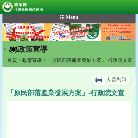
:::
跳
Menu
到
主
要
內
政策宣導
容
:::
區
首頁
>
政策宣導
> 「原民部落產業發展方案」-行政院文宣
塊
友善列印
「原民部落產業發展方案」-行政院文宣