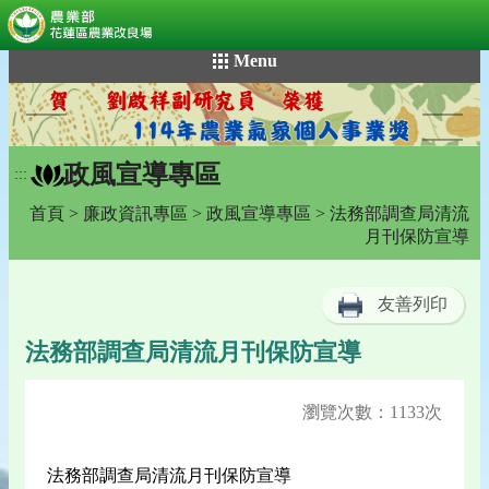
:::
跳
Menu
到
主
要
內
政風宣導專區
容
:::
區
首頁
>
廉政資訊專區
>
政風宣導專區
> 法務部調查局清流
塊
月刊保防宣導
友善列印
法務部調查局清流月刊保防宣導
瀏覽次數：1133次
法務部調查局清流月刊保防宣導