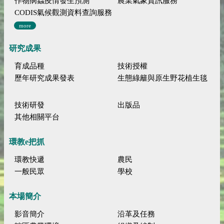
作物病蟲疫情發生預測
農業氣象資訊服務
CODIS氣候觀測資料查詢服務
more
研究成果
育成品種
技術授權
歷年研究成果發表
生態綠籬與原生野花植生毯
技術研發
出版品
其他相關平台
環教e把抓
環教快遞
農民
一般民眾
學校
本場簡介
影音簡介
沿革及任務