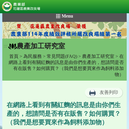
:::
跳
Menu
到
主
要
內
農產加工研究室
容
:::
區
首頁
>
為民服務
>
常見問題(FAQ)
>
農產加工研究室
> 在
塊
網路上看到有關紅麴的訊息是由你們生產的，想請問是否
有在販售？如何購買？（我們是想要買來作為飼料添加
物）
友善列印
在網路上看到有關紅麴的訊息是由你們生
產的，想請問是否有在販售？如何購買？
（我們是想要買來作為飼料添加物）