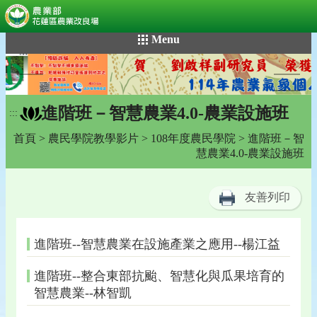
:::
跳
Menu
到
主
要
內
進階班－智慧農業4.0-農業設施班
容
:::
區
首頁
>
農民學院教學影片
>
108年度農民學院
> 進階班－智
塊
慧農業4.0-農業設施班
友善列印
進階班--智慧農業在設施產業之應用--楊江益
進階班--整合東部抗颱、智慧化與瓜果培育的
智慧農業--林智凱