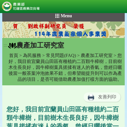
:::
跳
Menu
到
主
要
內
農產加工研究室
容
:::
區
首頁
>
為民服務
>
常見問題(FAQ)
>
農產加工研究室
> 您
塊
好，我目前宜蘭員山田區有種植約二百顆牛樟樹，目前樹
木生長良好，因牛樟樹葉具搓揉有迷人的香氣，曾經日曬
後當一般茶葉沖泡效果不錯，但希望能提升到可以作為產
品的項目，是否可能借助農產加值打樣方面的協助。
友善列印
您好，我目前宜蘭員山田區有種植約二百
顆牛樟樹，目前樹木生長良好，因牛樟樹
葉具搓揉有迷人的香氣，曾經日曬後當一