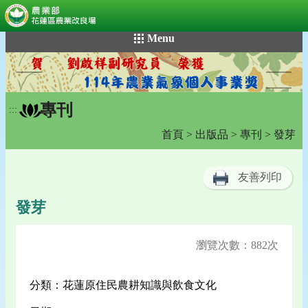
:::
跳
Menu
到
主
要
內
專刊
容
:::
區
首頁
>
出版品
>
專刊
> 發芽
塊
友善列印
發芽
瀏覽次數：882次
分類：花蓮原住民農耕知識與飲食文化