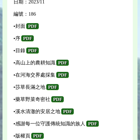
日期：2023/11
編號：186
•封面
PDF
•序
PDF
•目錄
PDF
•高山上的農耕知識
PDF
•在河海交界處採集
PDF
•莎草長滿之地
PDF
•藥草野菜奇密社
PDF
•溪水清澈的安居之地
PDF
•感謝每一位守護傳統知識的族人
PDF
•版權頁
PDF