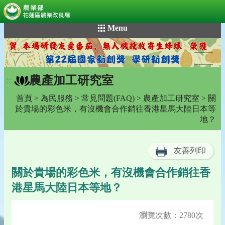
:::
跳
Menu
到
主
要
內
農產加工研究室
容
:::
區
首頁
>
為民服務
>
常見問題(FAQ)
>
農產加工研究室
> 關
塊
於貴場的彩色米，有沒機會合作銷往香港星馬大陸日本等
地？
友善列印
關於貴場的彩色米，有沒機會合作銷往香
港星馬大陸日本等地？
瀏覽次數：2780次