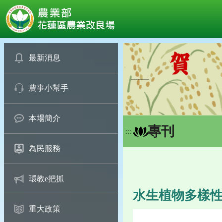
:::
跳
到
最新消息
主
要
農事小幫手
內
容
區
本場簡介
塊
專刊
:::
為民服務
環教e把抓
水生植物多樣
重大政策