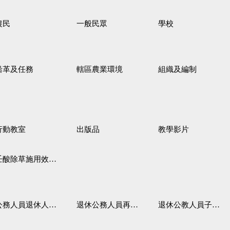
農民
一般民眾
學校
沿革及任務
轄區農業環境
組織及編制
行動教室
出版品
教學影片
壬酸除草施用效果觀察
務人員退休人員法施行細則
退休公務人員再任職務
退休公教人員子女教育補助規定