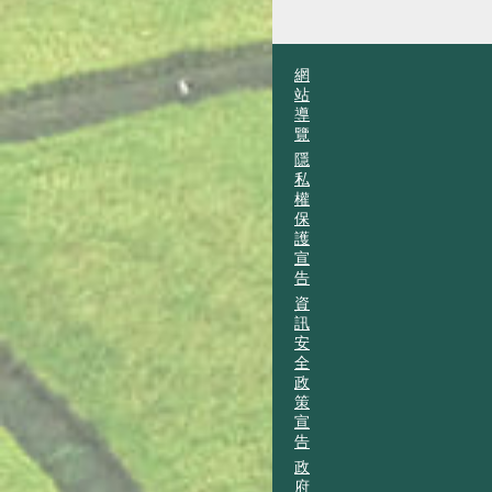
網
站
導
覽
隱
私
權
保
護
宣
告
資
訊
安
全
政
策
宣
告
政
府