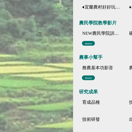
♦宜蘭農村好好玩 ♦「農、藝、山、水」四條遊程推薦
♦花
農民學院教學影片
NEW農民學院訓練影音分類
more
農事小幫手
務農基本功影音
more
研究成果
育成品種
技術研發