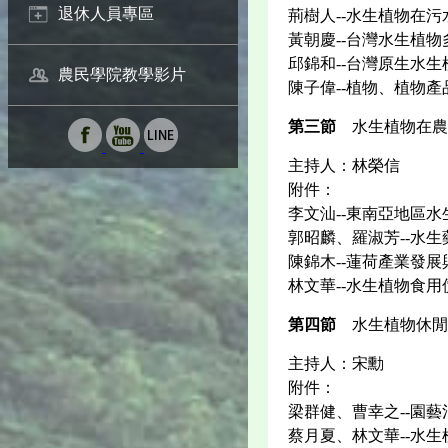
退休人員專區
荊樹人--水生植物在
黃朝慶--台灣水生植
邱錦和--台灣原生水
農民學院教學影片
陳子偉--植物、植物
第三節
水生植物在農
主持人：林榮信
附件：
李文汕--東南亞地區
郭昭麟、羅淑芳--水
陳錦木--蓮荷產業發
林文華--水生植物食
第四節
水生植物休閒
主持人：宋勳
附件：
梁群健、曹幸之--園
蔡月夏、林文華--水