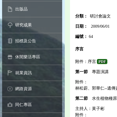
出版品
分類：
研討會論文
研究成果
日期：
2009/06/01
編號：
64
招標及公告
序言
休閒樂活專區
附件：序言
PDF
第一節
專題演講
就業資訊
附件：
林松蔚、郭華仁--遺
網路資源
第二節
水生植物種原
同仁專區
主持人：黃子彬
附件：