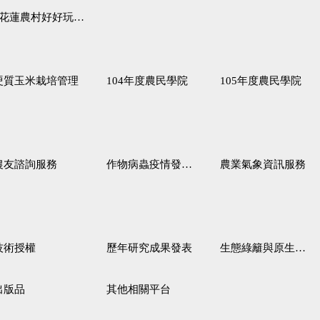
蓮農村好好玩♦「原、生、慢、活」四條遊程推薦
硬質玉米栽培管理
104年度農民學院
105年度農民學院
農友諮詢服務
作物病蟲疫情發生預測
農業氣象資訊服務
技術授權
歷年研究成果發表
生態綠籬與原生野花植生毯
出版品
其他相關平台