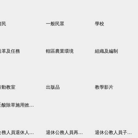
農民
一般民眾
學校
沿革及任務
轄區農業環境
組織及編制
行動教室
出版品
教學影片
壬酸除草施用效果觀察
務人員退休人員法施行細則
退休公務人員再任職務
退休公教人員子女教育補助規定