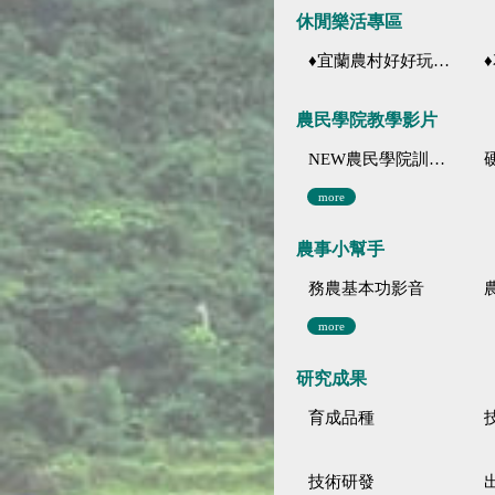
休閒樂活專區
♦宜蘭農村好好玩 ♦「農、藝、山、水」四條遊程推薦
♦花
農民學院教學影片
NEW農民學院訓練影音分類
more
農事小幫手
務農基本功影音
more
研究成果
育成品種
技術研發