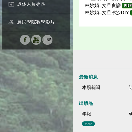
退休人員專區
林妙娟--文旦食譜
PDF
林妙娟--文旦冰沙DIY
農民學院教學影片
最新消息
本場新聞
出版品
年報
more