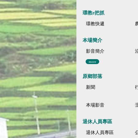
環教e把抓
環教快遞
本場簡介
影音簡介
more
原鄉部落
新聞
本場影音
退休人員專區
退休人員專區
公