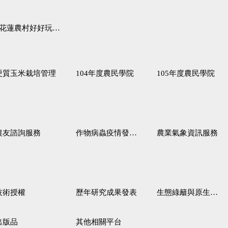
蓮農村好好玩♦「原、生、慢、活」四條遊程推薦
硬質玉米栽培管理
104年度農民學院
105年度農民學院
農友諮詢服務
作物病蟲疫情發生預測
農業氣象資訊服務
技術授權
歷年研究成果發表
生態綠籬與原生野花植生毯
出版品
其他相關平台