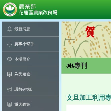
:::
跳
到
最新消息
主
要
農事小幫手
內
容
區
本場簡介
塊
專刊
:::
為民服務
環教e把抓
文旦加工利用
重大政策