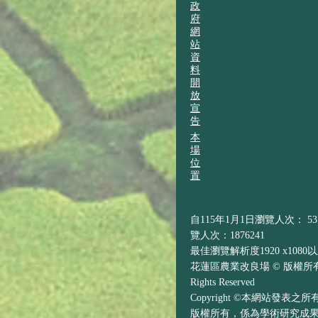
政
府
網
站
資
料
開
放
宣
告
本
場
位
置
自115年1月1日瀏覽人次： 537
覽人次：1876241
最佳瀏覽解析度1920 x1080
花蓮區農業改良場 © 版權所有 H
Rights Reserved
Copyright ©本網站發表
版權所有，係為學術研究成