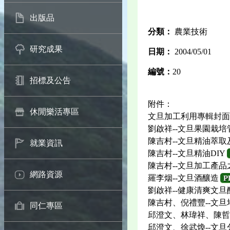
出版品
分類：
農業技術
研究成果
日期：
2004/05/01
編號：
20
招標及公告
附件：
休閒樂活專區
文旦加工利用專輯封面
劉啟祥--文旦果園栽培
陳吉村--文旦精油萃
就業資訊
陳吉村--文旦精油DIY
陳吉村--文旦加工產品
網路資源
羅李烟--文旦酒釀造
P
劉啟祥--健康清爽文旦
陳吉村、倪禮豐--文
同仁專區
邱澄文、林瑋祥、陳哲
邱澄文、徐武煥--文