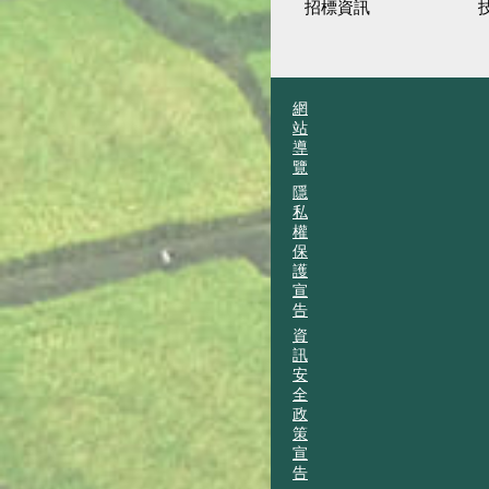
招標資訊
網
站
導
覽
隱
私
權
保
護
宣
告
資
訊
安
全
政
策
宣
告