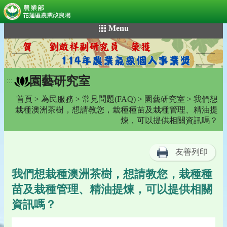
:::
跳
Menu
到
主
要
內
園藝研究室
容
:::
區
首頁
>
為民服務
>
常見問題(FAQ)
>
園藝研究室
> 我們想
塊
栽種澳洲茶樹，想請教您，栽種種苗及栽種管理、精油提
煉，可以提供相關資訊嗎？
友善列印
我們想栽種澳洲茶樹，想請教您，栽種種
苗及栽種管理、精油提煉，可以提供相關
資訊嗎？