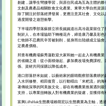
創建，讓學生彎腰學習，與原住民成為互為主體的夥
文創及農產品相關飲食文化產業。東華大學自然資源
除了關注於部落經濟發展，更應注意其社會、文化以
過度開發之遊憩衝擊。
下半場四季部落蘇腓立班長娓娓道出高冷蔬菜留住了
制於人，在本場協助下轉種花卉，締造康乃馨及彩色
仁牧師不忍農民辛苦被剝削，挺身而出陸續成立協會
定農產價格。
邦查有機農場蘇秀蓮歡迎大家和她一起走入有機農業
的省錢之道：從小面積做起、參加農改場免費課程、
係、資材共同採購以降低成本。
港口部落舒米如妮，以藝術家的眼睛觀察部落農耕的
入水圳修整、稻田復育，以行動唱出「米粑流」的海
著傳統深厚的阿美族文化，卻在有機農業推展遇到最
支持，以專業扭轉族人對有機農業的疑慮，並獲得有
富興LiPaHak生態農場賴萌宏以生態農業為主軸，