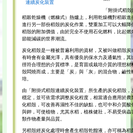
連續炭化裝置
「附掛式稻殼
稻榖乾燥機（燃糠式）熱爐上，利用乾燥機對稻穀進
進行另一部份稻殼的炭化作業，雙重加工可以大幅降
稻殼的附加價值，由於完全不使用石化燃料，比起燃
節能減碳的世界潮流。
炭化稻殼是一種被普遍利用的資材，又被叫做稻殼炭
有時會有金屬光澤，具有優良的保水力及通氣性，其
徑符合理想的介質標準，是育苗或栽培介質的理想材
殼悶燒而成，主要是「炭」與「灰」的混合物，鹼性
培。
由「附掛式稻殼連續炭化裝置」所生產的炭化稻殼，
穩定，並可依需求調整炭化程度，相當適合應用於農
化稻殼，可改善再濕性不佳的缺點，也可中和介質酸
與鉀，可使植物，尤其水稻，植株健壯，不易受病蟲
類作物產量與品質。
另稻殼經炭化處理時會產生稻殼乾餾液，亦可稱為稻