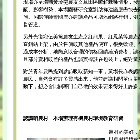
現場亦至瑞穗黃玲雯農友文旦田區瞭解栽種情形，發
蔽、影響樹勢，本場園藝研究室劉啟祥建議應盡快去
施。另陪伴師曾國旗亦建議產品可增添網路行銷，例
售管道。
另外光復鄉伍美黛農友生產之紅龍果、紅鳳菜等農產
直銷站上架，由於售價較其他產品便宜，很受歡迎、
過成本分析，她願意以合理的價格回饋給消費者，讓
且部分賣相較差的產品也誠實標註在包裝上，絕對童
對於青年農民提到參訪吸取新知一事，黃場長亦表認
農民，自然會有許多靈感出來，他並建議相關單位舉
動下，想必會比關著門自己做的效果要來得好上許多
認識咱農村 本場辦理有機農村環境教育研習
農村的美好，
以農村環境教