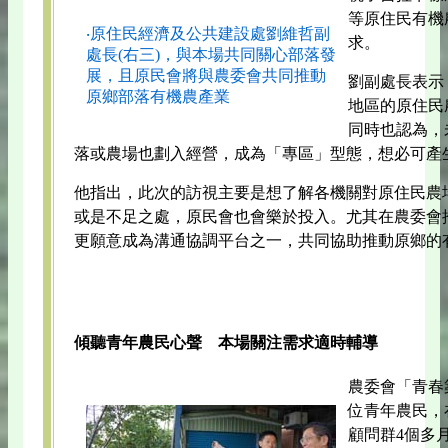
等原住民有機
‧原住民經濟及公共建設處劉維哲副
求。
處長(右三)，與本場共同關心部落發
展，且原民會將與農委會共同推動
劉副處長表示
原鄉部落有機農產業
地區的原住民
同時也認為，
落或農場也劃入經營，成為「專區」型態，想必可產
他指出，此次的訪視主要是想了解各機關對原住民農
或是不足之處，原民會也會樂於投入。尤其在農委會
更願意成為溝通協調平台之一，共同協助推動原鄉的
傾聽青年農民心聲 本場關注需求適時輔導
農委會「青春
位青年農民，
顧問群4個多