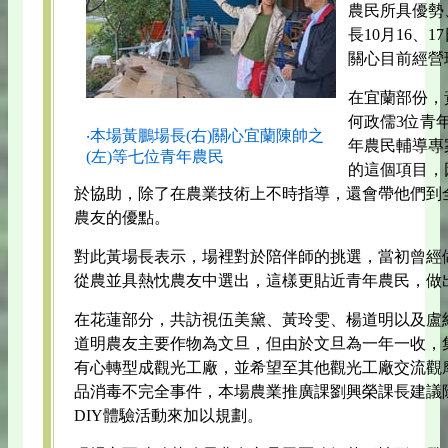
農民所具優勢
長10月16、
關心目前經營
在宜蘭部份，
何政儒3位青
‧本場黃鵬場長(右)關心宜蘭陳帥之
年農民輔導專
(左)等七位青年農民
的這個項目，
於協助，除了在農業技術上不時指導，還會帶他們到
農友的優點。
對此黃場長表示，場裡對於陪伴師的挑選，當初曾經
從農並具熱忱農友中選出，這樣更貼近青年農民，做
在花蓮部分，共訪視伍美黛、黃玲雯、楊道明以及盧
道明農友主要作物為文旦，但由於文旦為一年一收，
有心轉型成觀光工廠，並希望至其他觀光工廠交流觀
品消毒不完全事件，本場農業推廣課劉興榮課長建議
DIY體驗活動來加以規劃。