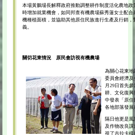
本場黃鵬場長解釋政府推動調整耕作制度活化農地政
時增加就業機會，如同邦查有機農場蘇秀蓮女士配合
機種植面積，並協助其他原住民族進行生產及行銷，
義。
關切花東情況 原民會訪視有機農場
為關心花東地
委員會經濟及
月29日首先
耕、文化復興
中發表「原住
各地部落發展
隔日他更是風
及作物改良課
視了吉拉卡樣