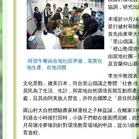
協調，研究出
本場於10月2
星行健村舉辦
首先由東華大
「里山倡議」
「裡山塾環境
由當地社團－
‧研習午餐由在地社區準備，落實在
及宜蘭仰山基
地生產、在地消費
李光中教授表
文化景觀」媲美日本，符合里山倡議之整體「社會-生
居民為了生活、生計，與當地自然環境長期互動而產
處，且其由阿美族人營造，亦符合國際之「原住民與
羅山村大自然體驗農家林運枝之子林益誠，在離家33
到過去小時後打田時，小孩子們都在後面撈泥鰍，此
月荷塘冷夢臻則針對環境教育場域的申請，提出5個
育遊程。