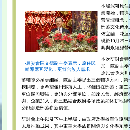
本場深耕原住
業開始，輔導
營管理概念，
部落文化傳承
佈宜蘭、花蓮
現於10月2
興與永續經營
本次研討會特
‧農委會陳文德副主委表示，原住民
加，陳副主委
輔導應客製化，更符合族人需求
原民會孫大川
落輔導必須更細緻。陳副主委提出三個輔導方向，第
模開發，更希望僱用部落人工，將錢留在部落；第二
單位縱向聯結，更須與外部單位，如原民會、經濟部
與、企業加入，此三點結合政府各項政策如休耕地經
必能創造部落嶄新價值。
研討會上午以及下午上半場，由政府及學校單位說明
以及推動成果，其中東華大學族群關係與文化學系葉