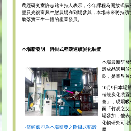
農經研究室許志銘主持人表示，今年課程為開放式講
豐及光復富興生態農場亦到場參與，本場未來將持續
助落實三生一體的產業發展。
本場新發明 附掛式稻殼連續炭化裝置
本場最新研發
殼成品適用於
良，是業界首
10月9日本
稻殼炭化裝置
會」，現場吸
而「竹炭之父
場參加，他表
化物研究可增
‧箭頭處即為本場研發之附掛式稻殼
展。