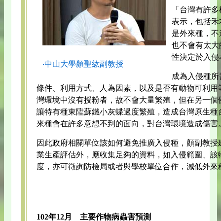
「台灣有許多
表示，包括禾
是外來種，不
也不會有太大
性決定於入侵
‧中山大學顏聖紘副教授
成為入侵種所
條件、利用方式、人為因素，以及是否有動物可利用
灣環境中沒有授粉者，故不會大量繁殖，但在另一個
讓特有種東陞蘇鐵小灰蝶過度繁殖，造成台灣原生種
來種會在許多意想不到的面向，對台灣環境造成傷害
因此政府相關單位該如何避免推廣入侵種，顏副教授
業生產評估外，應收集足夠的資料，如入侵範圍、該
度，亦可徵詢防檢局或者與學校單位合作，減低外來
102年12月 主要作物病蟲害預測