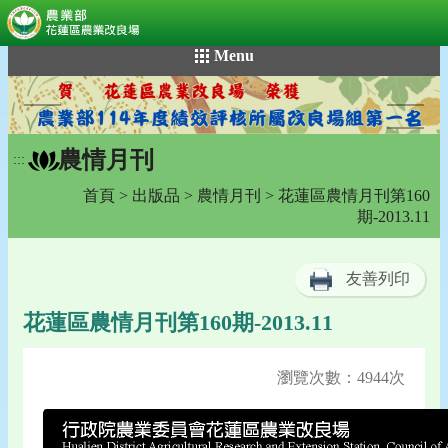
:::
跳
Menu
到
主
要
內
農情月刊
容
:::
區
首頁
>
出版品
>
農情月刊
> 花蓮區農情月刊第160
塊
期-2013.11
友善列印
花蓮區農情月刊第160期-2013.11
瀏覽次數：4944次