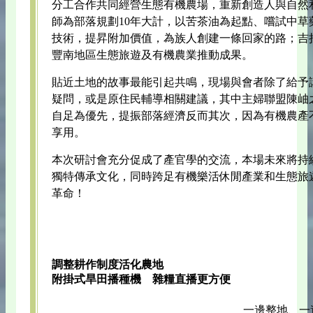
分工合作共同經營生態有機農場，重新創造人與自然
師為部落規劃10年大計，以苦茶油為起點、嚐試中草
技術，提昇附加價值，為族人創建一條回家的路；吉
豐南地區生態旅遊及有機農業推動成果。
貼近土地的故事最能引起共鳴，現場與會者除了給予
疑問，或是原住民輔導相關建議，其中主婦聯盟陳岫
自足為優先，提振部落經濟反而其次，因為有機農產
享用。
本次研討會充分促成了產官學的交流，本場未來將持
獨特傳承文化，同時跨足有機樂活休閒產業和生態旅
革命！
調整耕作制度活化農地
附掛式旱田播種機 雜糧直播更方便
一邊整地、一