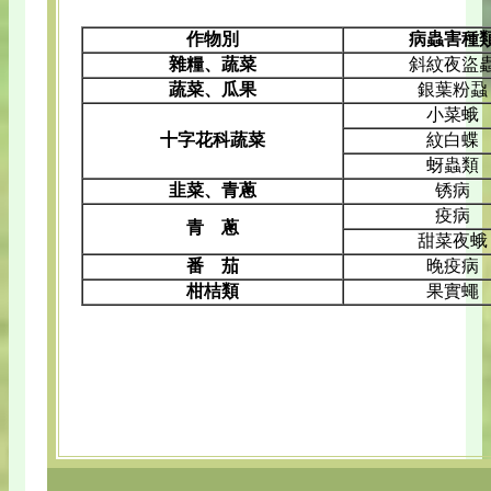
作物別
病蟲害種
雜糧、蔬菜
斜紋夜盜
蔬菜、瓜果
銀葉粉蝨
小菜蛾
十字花科蔬菜
紋白蝶
蚜蟲類
韭菜、青蔥
锈病
疫病
青 蔥
甜菜夜蛾
番 茄
晚疫病
柑桔類
果實蠅