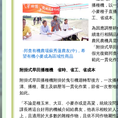
播種機，以一
小麥種子直播
工、省成本。
為因應調整耕
續進行相關品
農民農機具需
「附掛式旱田
‧邦查有機農場蘇秀蓮農友(中)，希
假光復鄉邦查
望有機小麥成為區域性商品
範此一貫化作
附掛式旱田播種機 省時、省工、省成本
附掛式旱田播種機附掛於曳引機迴轉犁後方，一次播
溝、播種、覆土及鎮壓等一貫化作業，節省一次整地
如此。
「不論是種玉米、大豆、小麥亦或是高粱，統統沒問
課長將這台好用的機械介紹給農友，他表示相較於人力
上，且適用於大多數的雜糧作物，且依不同作物屬性