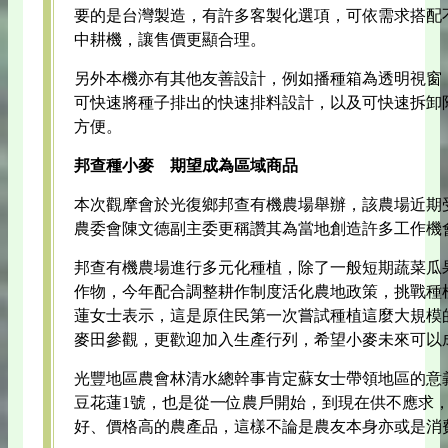
要的是台灣製造，有許多客製化選項，可依需求搭配
中耕機，讓售價更顯合理。
另外本機亦有其他友善設計，例如播種箱為透明視窗
可快速將種子排出的快速排料設計，以及可快速拆卸
方便。
邦查種小麥 期望成為區域商品
本次觀摩會於光復鄉邦查有機農場舉辦，該農場近期
農委會陳文德副主委更稱讚其為當地創造許多工作機
邦查有機農場進行多元化種植，除了一般短期蔬菜瓜
作物，今年配合調整耕作制度活化農地政策，挑戰種
蓮女士表示，這是原住民第一次嘗試種植這麼大規模
麥田參觀，更歡迎加入生產行列，希望小麥未來可以
光豐地區農會林清水總幹事肯定蘇女士帶領地區的意
豆花蓮1號，也是從一位農戶開始，到現在供不應求
好、價格高的農產品，這樣不論是農友本身亦或是消