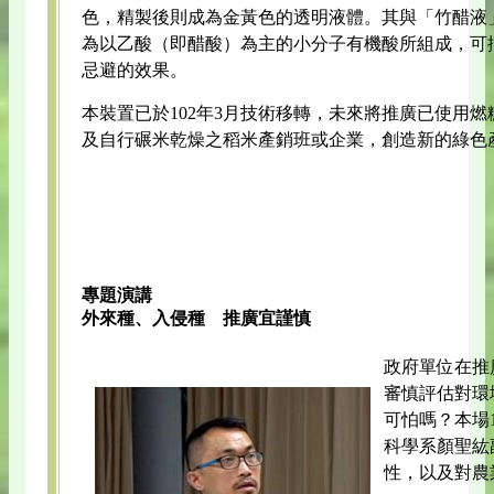
色，精製後則成為金黃色的透明液體。其與「竹醋液
為以乙酸（即醋酸）為主的小分子有機酸所組成，可
忌避的效果。
本裝置已於102年3月技術移轉，未來將推廣已使用
及自行碾米乾燥之稻米產銷班或企業，創造新的綠色
專題演講
外來種、入侵種 推廣宜謹慎
政府單位在推
審慎評估對環
可怕嗎？本場
科學系顏聖紘
性，以及對農