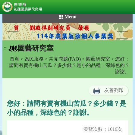
:::
跳
Menu
到
主
要
內
園藝研究室
容
:::
區
首頁
>
為民服務
>
常見問題(FAQ)
>
園藝研究室
> 您好：
塊
請問有賣有機山苦瓜？多少錢？是小的品種，深綠色的？
謝謝。
友善列印
您好：請問有賣有機山苦瓜？多少錢？是
小的品種，深綠色的？謝謝。
瀏覽次數：1616次