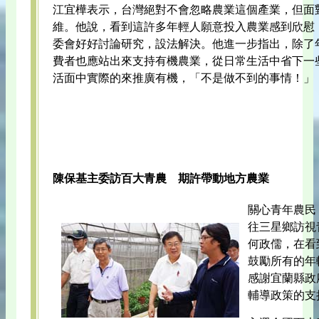
江宜樺表示，台灣絕對不會忽略農業這個產業，但面
維。他說，看到這許多年輕人願意投入農業感到欣慰
委會好好討論研究，設法解決。他進一步指出，除了
費者也應站出來支持有機農業，從日常生活中省下一
活面中實際的來推廣有機，「不是做不到的事情！」
陳保基主委訪百大青農 期許帶動地方農業
關心青年農民
往三星鄉訪視
何政儒，在看
鼓勵所有的年
感謝宜蘭縣政
輔導政策的支