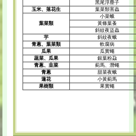
黑尾浮塵子
玉米、落花生
葉菜類害蟲
小菜蛾
葉菜類
黃條葉蚤
斜紋夜盜蟲
芋
斜紋夜蛾
青蔥、葉菜類
軟腐病
瓜果
瓜實蠅
蔬菜、瓜果
銀葉粉蝨
青蔥、韭菜
薊馬、潛蠅
青蔥
甜菜夜蛾
蓮花
小黃薊馬
果樹類
果實蠅