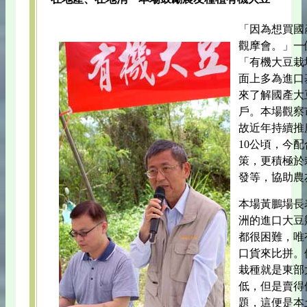
「因為想買國
觀摩會。」一
「有機大豆栽
面上多為進口
來了解國產大
戶。本場觀察
故近年持續推
10公頃，今
策，更積極於
發等，協助農
本場黃鵬場長
洲的進口大豆
都很困難，唯
口貨來比拼。
栽種就是東部
低，但是賣得
題，這便是本