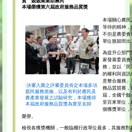
賀 兢兢業業助農民
本場榮獲第六屆政府服務品質獎
本場關心農民
等待的精神，
不但是農委會
單位脫穎而出
為提升公部門
家發展委員會
務，並以「民
的權利與資訊
意整合服務」
‧決審入圍之評審委員肯定本場多項
務品質競賽，
親民服務措施，以及有利於農民及
屆，全國千餘
農產業發展之試驗研究，本場獲得
至百來單位，
本屆政府服務品質獎為實至名歸
個獲獎單位，
榮譽。
檢視各獲獎機關，一般臨櫃行政單位最多，其服務對