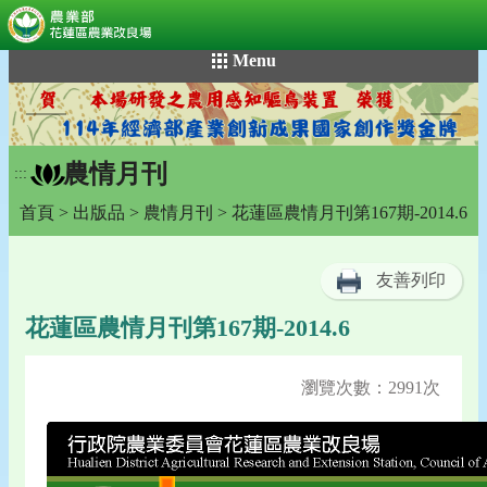
:::
跳
Menu
到
主
要
內
農情月刊
容
:::
區
首頁
>
出版品
>
農情月刊
> 花蓮區農情月刊第167期-2014.6
塊
友善列印
花蓮區農情月刊第167期-2014.6
瀏覽次數：2991次