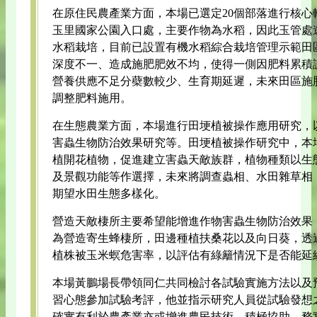
在原住民農產業方面，本場已選定20個部落進行核心
玉里國家公園入口處，主要作物為水稻，因此玉管處
水稻栽培，目前已設置有機水稻綜合栽培管理示範田
深度不一、造成施肥肥效不均，使得一側因肥料累積
營養供應不足分蘗數較少、生育期延遲，未來田區施
調整肥料施用。
在生態農業方面，本場進行田埂植被操作應用研究，
害蟲生物防治效果研究等。田埂植被操作研究中，本
植開花植物，促進建立害蟲天敵族群，植物種類以生
及景觀功能等作選擇，未來將調查蟲相、水田雜草相
期望水田生態多樣化。
營造天敵棲所主要希望能增進作物害蟲生物防治效果
為營造寄生蜂棲所，田邊種植扶桑花以及向日葵，透
植株被玉米螟危害率，以評估有綠籬情況下是否能延
本場黃鵬場長帶領同仁共同檢討各試驗實施方法以及
習心態參加試驗考評，他並指示研究人員從試驗發想
確實有利於農產業亦或增進農民技術，積極協助、務