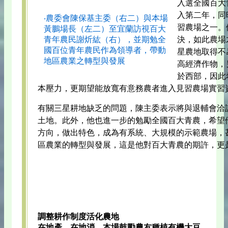
入選全國百大
入第二年，同
‧農委會陳保基主委（右二）與本場
習農場之一。
黃鵬場長（左二）至宜蘭訪視百大
青年農民謝炘紘（右），並期勉全
決，如此農場
國百位青年農民作為領導者，帶動
星農地取得不
地區農業之轉型與發展
高經濟作物，
於西部，因此
本壓力，更期望能放寬有意務農者進入見習農場實習
有關三星耕地缺乏的問題，陳主委表示將與退輔會洽
土地。此外，他也進一步的勉勵全國百大青農，希望他
方向，做出特色，成為有系統、大規模的示範農場，
區農業的轉型與發展，這是他對百大青農的期許，更
調整耕作制度活化農地
在地產、在地消 本場鼓勵農友種植有機大豆