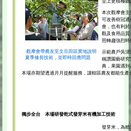
堂上更積極聽
本次觀摩會主
可改善樹冠通
會，也有利於
觀及食用品質
照轉趨強烈時
‧觀摩會帶農友至文旦田區實地說明
示範農戶吳清
夏季修剪技術，並即時回應問題
稱讚園藝研究
典，果園遇到
本場亦期望透過月月提醒服務，讓轄區農友都能生產
獨步全台 本場研發乾式發芽米有機加工技術
發芽米，為糙