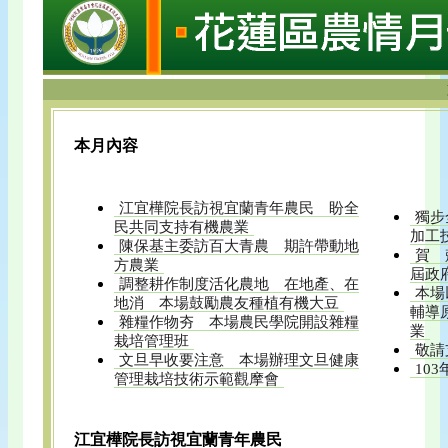
本月內容
江宜樺院長訪視宜蘭青年農民 盼全
獨步
民共同支持有機農業
加工
陳保基主委訪百大青農 期許帶動地
賀 
方農業
屆政
調整耕作制度活化農地 在地產、在
本場
地消 本場鼓勵農友種植有機大豆
輔導
雜糧作物夯 本場農民學院開設雜糧
業
栽培管理班
敬請
文旦早收要注意 本場辦理文旦健康
10
管理栽培技術示範觀摩會
江宜樺院長訪視宜蘭青年農民