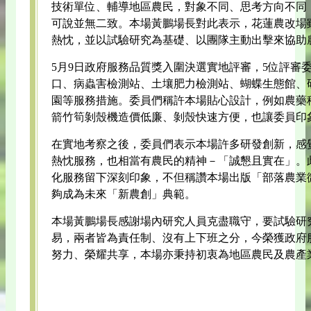
技術單位、輔導地區農民，對象不同、思考方向不同
可說並無二致。本場黃鵬場長對此表示，花蓮農改場
熱忱，並以試驗研究為基礎、以團隊主動出擊來協助
5月9日政府服務品質獎入圍決選實地評審，5位評審
口、病蟲害檢測站、土壤肥力檢測站、蝴蝶生態館、
園等服務措施。委員們稱許本場貼心設計，例如農藥
箭竹筍剝殼機造價低廉、剝殼快速方便，也讓委員印
在實地考察之後，委員們表示本場許多研發創新，感
熱忱服務，也相當有農民的精神－「誠懇且實在」。
化服務留下深刻印象，不但稱讚本場出版「部落農業
夠成為未來「新農創」典範。
本場黃鵬場長感謝場內研究人員克盡職守，要試驗研
易，兩者皆為責任制、沒有上下班之分，今榮獲政府
努力、榮耀共享，本場亦秉持初衷為地區農民及農產