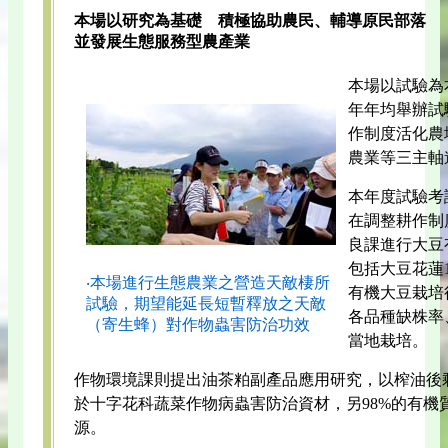
本場以研究為基礎 積極協助農民、輔導原民部落
並發展生態服務型農產業
本場以試驗為
年年均舉辦試
作制度活化農
農業等三主軸
本年度試驗考評
在調整耕作制
良課進行大豆
包括大豆花蓮
‧本場進行生態農業之營造天敵棲所
有機大豆栽培
試驗，期望能延長短暫釋放之天敵
各品種缺株率
（寄生蜂）對作物蟲害防治功效
當地栽培。
作物環境課則提出油茶粕副產品應用研究，以榨油後
於十字花科蔬菜作物病蟲害防治資材，另98%的有機
源。