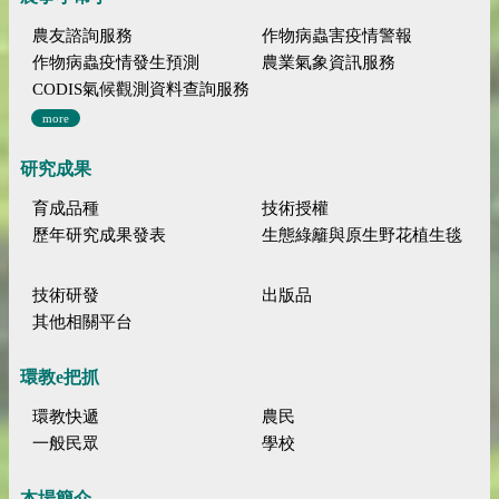
農友諮詢服務
作物病蟲害疫情警報
作物病蟲疫情發生預測
農業氣象資訊服務
CODIS氣候觀測資料查詢服務
more
研究成果
育成品種
技術授權
歷年研究成果發表
生態綠籬與原生野花植生毯
技術研發
出版品
其他相關平台
環教e把抓
環教快遞
農民
一般民眾
學校
本場簡介