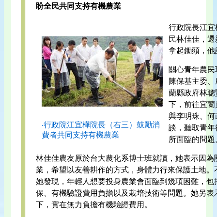
盼全民共同支持有機農業
行政院長江宜
民林佳佳，還
拿起鋤頭，他
關心青年農民
陳保基主委、
蘭縣政府林聰
下，前往宜蘭
與李明珠、何
‧行政院江宜樺院長（右三）鼓勵消
談，聽取青年
費者共同支持有機農業
所面臨的問題
林佳佳農友原於台大農化系博士班就讀，她表示因為
業，希望以友善耕作的方式，身體力行來保護土地。
她發現，年輕人想要投身農業會面臨到幾項困難，包
保、有機驗證費用負擔以及栽培技術等問題。她另表
下，實在無力負擔有機驗證費用。