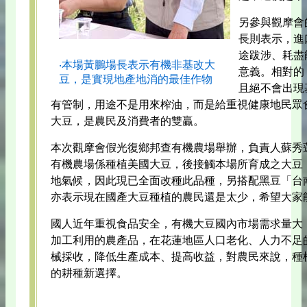
另參與觀摩會
長則表示，進
途跋涉、耗盡
‧本場黃鵬場長表示有機非基改大
意義。相對的
豆，是實現地產地消的最佳作物
且絕不會出現
有管制，用途不是用來榨油，而是給重視健康地民眾
大豆，是農民及消費者的雙贏。
本次觀摩會假光復鄉邦查有機農場舉辦，負責人蘇秀
有機農場係種植美國大豆，後接觸本場所育成之大豆
地氣候，因此現已全面改種此品種，另搭配黑豆「台
亦表示現在國產大豆種植的農民還是太少，希望大家
國人近年重視食品安全，有機大豆國內市場需求量大
加工利用的農產品，在花蓮地區人口老化、人力不足
械採收，降低生產成本、提高收益，對農民來說，種
的耕種新選擇。