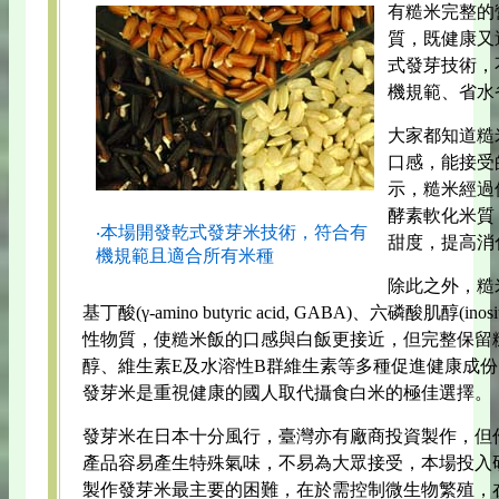
有糙米完整的
質，既健康又
式發芽技術，
機規範、省水
大家都知道糙
口感，能接受
示，糙米經過
酵素軟化米質
‧本場開發乾式發芽米技術，符合有
甜度，提高消
機規範且適合所有米種
除此之外，糙
基丁酸(γ-amino butyric acid, GABA)、六磷酸肌醇(inosit
性物質，使糙米飯的口感與白飯更接近，但完整保留
醇、維生素E及水溶性B群維生素等多種促進健康成
發芽米是重視健康的國人取代攝食白米的極佳選擇。
發芽米在日本十分風行，臺灣亦有廠商投資製作，但
產品容易產生特殊氣味，不易為大眾接受，本場投入
製作發芽米最主要的困難，在於需控制微生物繁殖，