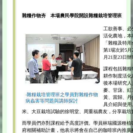
雜糧作物夯 本場農民學院開設雜糧栽培管理班
工欲善事、必
活化農地，本
「雜糧及特用
第1場次於5月
月21至23日
課程包括雜糧
耕作制度活化
後本場研究人
麥、甘藷、紅
‧雜糧栽培管理班之學員對雜糧作物
黃、當歸、丹
病蟲害等問題與講師探討
具介紹與使用
米、大豆栽培試驗的徐明堂、周重福農友，分享栽培
而學員們亦對課程給予高度評價。學員林瑞國源種植
府相關補助計畫，他表示將會在自己的咖啡班內推廣