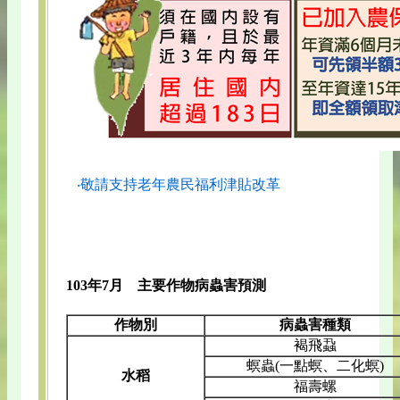
‧敬請支持老年農民福利津貼改革
103年7月 主要作物病蟲害預測
作物別
病蟲害種類
褐飛蝨
螟蟲(一點螟、二化螟)
水稻
福壽螺